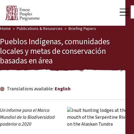
Home
Publications & Resources
Briefing Papers
Our Work
Pueblos Indígenas, comunidades
Community Voices
locales y metas de conservación
basadas en área
Partners & Countries
Latest News
Back
Publications & Resources
Translations available:
English
Publications & Resources
Who we are
Un informe para el Marco
Press Room
Mundial de la Biodiversidad
News
posterior a 2020
Support Us