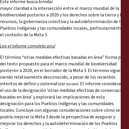
Este informe busca brindar
Reports
mayor claridad a la intersección entre el marco mundial de la
biodiversidad posterior a 2020 y los derechos sobre la tierra y los
Press Releases
recursos, la gobernanza colectiva y la autodeterminación de los
Pueblos Indígenas y las comunidades locales, particularmente en
Training Materials
el contexto de la Meta 3.
Lea el informe completa aquí
Briefing Papers
El término “otras medidas efectivas basadas en área” forma parte
del texto propuesto para el marco mundial de biodiversidad
Legal Submissions
posterior a 2020, en el borrador de la Meta 3. El término sigue
siendo relativamente desconocido, a pesar de los recientes
Declarations
intentos de definir y sistematizar su uso. El informe considerará
el uso de la designación ‘otras medidas efectivas de conservación
basadas en área’ y explorará las implicaciones de esta
Annual Reports
designación para los Pueblos Indígenas y las comunidades
locales. Concluye con algunas consideraciones sobre cómo se
podría mejorar la Meta 3 desde la perspectiva de asegurar y
mejorar los derechos y la autodeterminación de los Pueblos