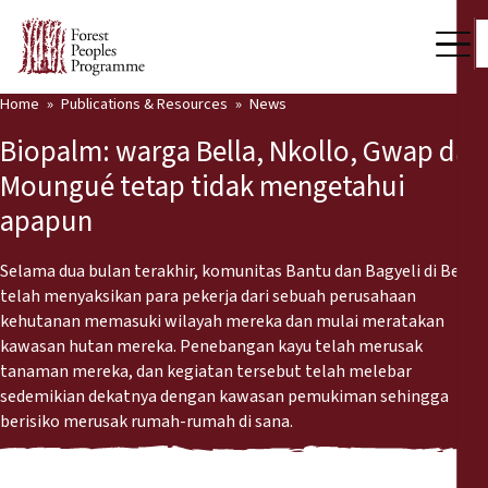
Home
Publications & Resources
News
Our Work
Biopalm: warga Bella, Nkollo, Gwap dan
Community Voices
Moungué tetap tidak mengetahui
apapun
Partners & Countries
Latest News
Selama dua bulan terakhir, komunitas Bantu dan Bagyeli di Bella
telah menyaksikan para pekerja dari sebuah perusahaan
Back
kehutanan memasuki wilayah mereka dan mulai meratakan
Publications & Resources
kawasan hutan mereka. Penebangan kayu telah merusak
tanaman mereka, dan kegiatan tersebut telah melebar
Publications & Resources
Who we are
sedemikian dekatnya dengan kawasan pemukiman sehingga
berisiko merusak rumah-rumah di sana.
Press Room
News
Support Us