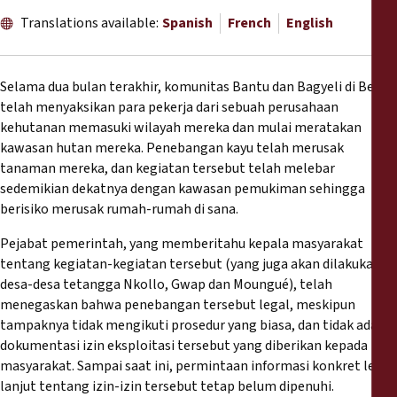
Reports
Translations available:
Spanish
French
English
Press Releases
Selama dua bulan terakhir, komunitas Bantu dan Bagyeli di Bella
Training Materials
telah menyaksikan para pekerja dari sebuah perusahaan
kehutanan memasuki wilayah mereka dan mulai meratakan
kawasan hutan mereka. Penebangan kayu telah merusak
Briefing Papers
tanaman mereka, dan kegiatan tersebut telah melebar
sedemikian dekatnya dengan kawasan pemukiman sehingga
Legal Submissions
berisiko merusak rumah-rumah di sana.
Pejabat pemerintah, yang memberitahu kepala masyarakat
Declarations
tentang kegiatan-kegiatan tersebut (yang juga akan dilakukan di
desa-desa tetangga Nkollo, Gwap dan Moungué), telah
Annual Reports
menegaskan bahwa penebangan tersebut legal, meskipun
tampaknya tidak mengikuti prosedur yang biasa, dan tidak ada
dokumentasi izin eksploitasi tersebut yang diberikan kepada
masyarakat. Sampai saat ini, permintaan informasi konkret lebih
lanjut tentang izin-izin tersebut tetap belum dipenuhi.