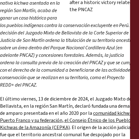
Reports
nativa kichwa asentada en la
región San Martín, acaba de
ganar un caso histórico para
Press Releases
los pueblos indígenas contra la conservación excluyente en Perú. La
decisión del Juzgado Mixto de Bellavista de la Corte Superior de
Training Materials
Justicia de San Martín ordena la titulación de su territorio ancestral,
sobre un área dentro del Parque Nacional Cordillera Azul (en
Briefing Papers
adelante PNCAZ) y concesiones forestales. Además, la justicia
ordena la consulta previa de la creación del PNCAZ y que se cumpla
con el derecho de la comunidad a beneficiarse de las actividades de
Legal Submissions
conservación que se realizan en su territorio, como el Proyecto
REDD+ del PNCAZ.
Declarations
El último viernes, 13 de diciembre de 2024, el Juzgado Mixto de
Bellavista, en la región San Martín, declaró fundada una demanda
Annual Reports
de amparo presentada en el año 2020 por la
comunidad kichwa
Puerto Franco y su federación, el Consejo Étnico de los Pueblos
Kichwas de la Amazonía (CEPKA)
. El origen de la acción judicial
fue que el territorio ancestral comunal fue despojado por la