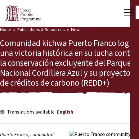
Home
Publications & Resources
News
Our Work
Comunidad kichwa Puerto Franco logra
Community Voices
una victoria histórica en su lucha contra
la conservación excluyente del Parque
Partners & Countries
Nacional Cordillera Azul y su proyecto
Latest News
de créditos de carbono (REDD+)
Back
Publications & Resources
Publications & Resources
Who we are
Translations available:
English
Press Room
News
Support Us
Puerto Franco, comunidad