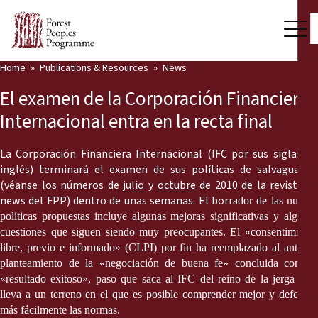
Home
Publications & Resources
News
Our Work
El examen de la Corporación Financiera
Community Voices
Internacional entra en la recta final
Partners & Countries
La Corporación Financiera Internacional (IFC por sus siglas en
inglés) terminará el examen de sus políticas de salvaguardia
Latest News
(véanse los números de
julio
y
octubre
de 2010 de la revista E
news del FPP) dentro de unas semanas. El borr
ador de las nueva
Back
Publications & Resources
políticas propuestas incluye algunas mejoras significativas y algunas
cuestiones que siguen siendo muy preocupantes. El «consentimiento
Publications & Resources
Who we are
libre, previo e informado» (CLPI) por fin ha reemplazado al anterior
planteamiento de la «negociación de buena fe» concluida con un
Press Room
«resultado exitoso», paso que saca al IFC del reino de la jerga y lo
News
lleva a un terreno en el que es posible comprender mejor y defender
Support Us
más fácilmente las normas.