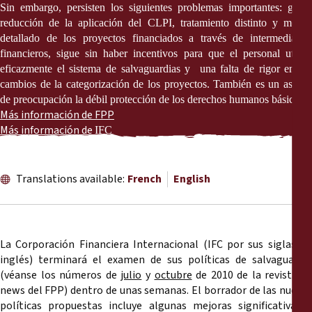
Reports
Sin embargo, persisten los siguientes problemas importantes: grave
reducción de la aplicación del CLPI, tratamiento distinto y menos
detallado de los proyectos financiados a través de intermediarios
Press Releases
financieros, sigue sin haber incentivos para que el personal utilice
eficazmente el sistema de salvaguardias y
una falta de rigor en lo
Training Materials
cambios de la categorización de los proyectos. También es un asunto
de preocupación la débil protección de los derechos humanos básicos.
Más información de FPP
Briefing Papers
Más información de
IFC
Legal Submissions
Translations available:
French
English
Declarations
Annual Reports
La Corporación Financiera Internacional (IFC por sus siglas en
inglés) terminará el examen de sus políticas de salvaguardia
(véanse los números de
julio
y
octubre
de 2010 de la revista E
news del FPP) dentro de unas semanas. El borrador de las nuevas
políticas propuestas incluye algunas mejoras significativas y