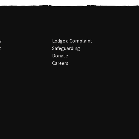
y
Lodge a Complaint
t
Safeguarding
Donate
Careers