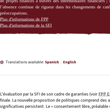
de projets financés à travers des intermédiaires financiers ; 
l’absence continue de rigueur dans les changements de catég
préoccupations.
Plus d'informations de FPP
Plus d'informations de la SFI
Translations available:
Spanish
English
L’évaluation par la SFI de son cadre de garanties (voir
FPP E-
finale. La nouvelle proposition de politiques comprend des 
significatives persistent. Le « consentement libre, préalable e