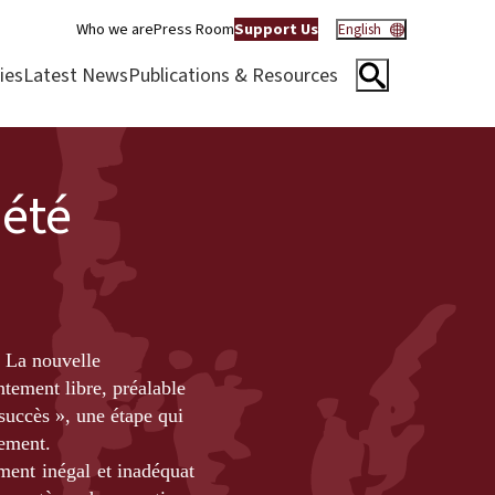
Who we are
Press Room
Support Us
English
ies
Latest News
Publications & Resources
iété
. La nouvelle
ntement libre, préalable
succès », une étape qui
lement.
ment inégal et inadéquat