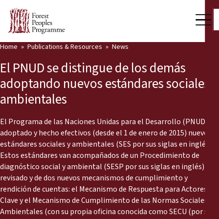
Home
Publications & Resources
News
Our Work
El PNUD se distingue de los demás
Community Voices
adoptando nuevos estándares sociales y
ambientales
Partners & Countries
Latest News
El Programa de las Naciones Unidas para el Desarrollo (PNUD) ha
adoptado y hecho efectivos (desde el 1 de enero de 2015) nuevos
Back
estándares sociales y ambientales (SES por sus siglas en inglés).
Publications & Resources
Estos estándares van acompañados de un Procedimiento de
diagnóstico social y ambiental (SESP por sus siglas en inglés)
Publications & Resources
Who we are
revisado y de dos nuevos mecanismos de cumplimiento y
rendición de cuentas: el Mecanismo de Respuesta para Actores
Press Room
News
Clave y el Mecanismo de Cumplimiento de las Normas Sociales y
Support Us
Ambientales (con su propia oficina conocida como SECU (por sus