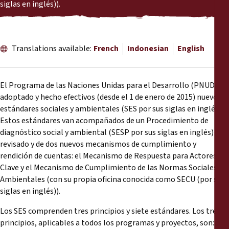
Reports
siglas en inglés)).
Press Releases
Translations available:
French
Indonesian
English
Training Materials
El Programa de las Naciones Unidas para el Desarrollo (PNUD) ha
Briefing Papers
adoptado y hecho efectivos (desde el 1 de enero de 2015) nuevos
estándares sociales y ambientales (SES por sus siglas en inglés).
Legal Submissions
Estos estándares van acompañados de un Procedimiento de
diagnóstico social y ambiental (SESP por sus siglas en inglés)
revisado y de dos nuevos mecanismos de cumplimiento y
Declarations
rendición de cuentas: el Mecanismo de Respuesta para Actores
Clave y el Mecanismo de Cumplimiento de las Normas Sociales y
Annual Reports
Ambientales (con su propia oficina conocida como SECU (por sus
siglas en inglés)).
Los SES comprenden tres principios y siete estándares. Los tres
principios, aplicables a todos los programas y proyectos, son: el