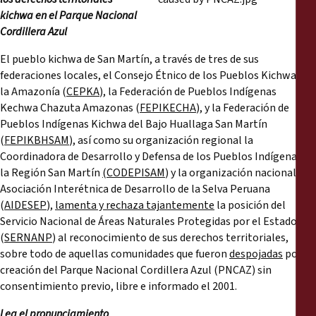
Reports
kichwa en el Parque Nacional
Cordillera Azul
Press Releases
El pueblo kichwa de San Martín, a través de tres de sus
federaciones locales, el Consejo Étnico de los Pueblos Kichwa de
Training Materials
la Amazonía (
CEPKA
), la Federación de Pueblos Indígenas
Kechwa Chazuta Amazonas (
FEPIKECHA
), y la Federación de
Briefing Papers
Pueblos Indígenas Kichwa del Bajo Huallaga San Martín
(
FEPIKBHSAM
), así como su organización regional la
Coordinadora de Desarrollo y Defensa de los Pueblos Indígenas de
Legal Submissions
la Región San Martín
(CODEPISAM
) y la organización nacional la
Asociación Interétnica de Desarrollo de la Selva Peruana
Declarations
(
AIDESEP
),
lamenta y rechaza tajantemente
la posición del
Servicio Nacional de Áreas Naturales Protegidas por el Estado
(
SERNANP
) al reconocimiento de sus derechos territoriales,
Annual Reports
sobre todo de aquellas comunidades que fueron
despojadas
por la
creación del Parque Nacional Cordillera Azul (PNCAZ) sin
consentimiento previo, libre e informado el 2001.
Lea el pronunciamiento