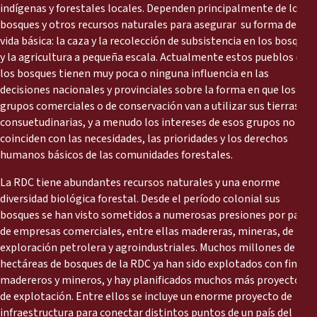
Reports
indígenas y forestales locales. Dependen principalmente de los
bosques y otros recursos naturales para asegurar su forma de
vida básica: la caza y la recolección de subsistencia en los bosques,
Press Releases
y la agricultura a pequeña escala. Actualmente estos pueblos de
los bosques tienen muy poca o ninguna influencia en las
Training Materials
decisiones nacionales y provinciales sobre la forma en que los
grupos comerciales o de conservación van a utilizar sus tierras
consuetudinarias, y a menudo los intereses de esos grupos no
Briefing Papers
coinciden con las necesidades, las prioridades y los derechos
humanos básicos de las comunidades forestales.
Legal Submissions
La RDC tiene abundantes recursos naturales y una enorme
diversidad biológica forestal. Desde el período colonial sus
Declarations
bosques se han visto sometidos a numerosas presiones por parte
de empresas comerciales, entre ellas madereras, mineras, de
Annual Reports
exploración petrolera y agroindustriales. Muchos millones de
hectáreas de bosques de la RDC ya han sido explotados con fines
madereros y mineros, y hay planificados muchos más proyectos
de explotación. Entre ellos se incluye un enorme proyecto de
infraestructura para conectar distintos puntos de un país del