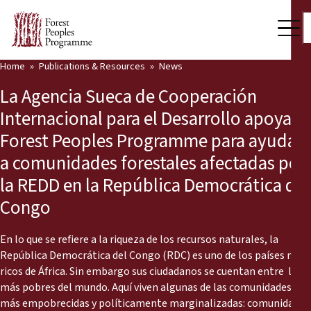
Home
Publications & Resources
News
Our Work
La Agencia Sueca de Cooperación
Community Voices
Internacional para el Desarrollo apoya al
Forest Peoples Programme para ayudar
Partners & Countries
a comunidades forestales afectadas por
Latest News
la REDD en la República Democrática del
Congo
Back
Publications & Resources
Publications & Resources
Who we are
En lo que se refiere a la riqueza de los recursos naturales, la
República Democrática del Congo (RDC) es uno de los países más
Press Room
ricos de África. Sin embargo sus ciudadanos se cuentan entre los
News
más pobres del mundo. Aquí viven algunas de las comunidades
Support Us
más empobrecidas y políticamente marginalizadas: comunidades