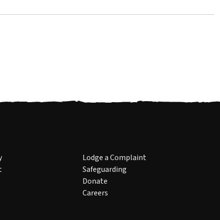
y
Lodge a Complaint
t
Safeguarding
Donate
Careers