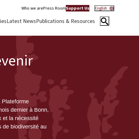
Who we are
Press Room
Support Us
English
ies
Latest News
Publications & Resources
evenir
a Plateforme
mois dernier à
Bonn,
x et la nécessité
 de biodiversité au