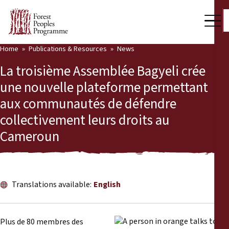
Home
Publications & Resources
News
Our Work
La troisième Assemblée Bagyeli crée
Community Voices
une nouvelle plateforme permettant
aux communautés de défendre
Partners & Countries
collectivement leurs droits au
Latest News
Cameroun
Back
Publications & Resources
Publications & Resources
Who we are
Translations available:
English
Press Room
News
Support Us
Plus de 80 membres des