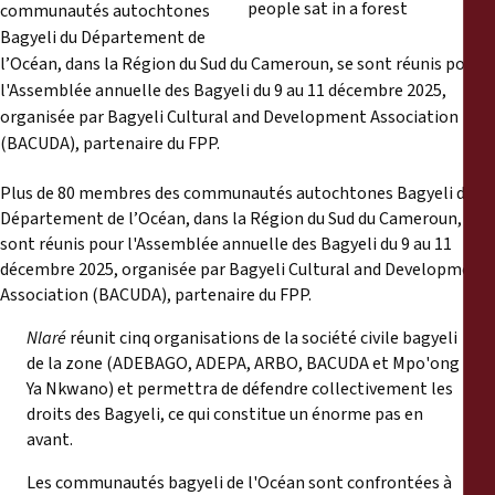
Reports
communautés autochtones
Bagyeli du Département de
l’Océan, dans la Région du Sud du Cameroun, se sont réunis pour
Press Releases
l'Assemblée annuelle des Bagyeli du 9 au 11 décembre 2025,
organisée par Bagyeli Cultural and Development Association
Training Materials
(BACUDA), partenaire du FPP.
Plus de 80 membres des communautés autochtones Bagyeli du
Briefing Papers
Département de l’Océan, dans la Région du Sud du Cameroun, se
sont réunis pour l'Assemblée annuelle des Bagyeli du 9 au 11
Legal Submissions
décembre 2025, organisée par Bagyeli Cultural and Development
Association (BACUDA), partenaire du FPP.
Declarations
Nlaré
réunit cinq organisations de la société civile bagyeli
de la zone (ADEBAGO, ADEPA, ARBO, BACUDA et Mpo'ong
Annual Reports
Ya Nkwano) et permettra de défendre collectivement les
droits des Bagyeli, ce qui constitue un énorme pas en
avant.
Les communautés bagyeli de l'Océan sont confrontées à