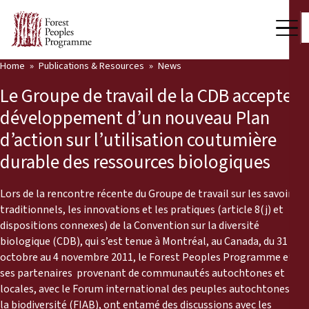
Home
Publications & Resources
News
Our Work
Le Groupe de travail de la CDB accepte le
Community Voices
développement d’un nouveau Plan
d’action sur l’utilisation coutumière
Partners & Countries
durable des ressources biologiques
Latest News
Lors de la rencontre récente du Groupe de travail sur les savoirs
Back
Publications & Resources
traditionnels, les innovations et les pratiques (article 8(j) et
dispositions connexes) de la Convention sur la diversité
Publications & Resources
Who we are
biologique (CDB), qui s’est tenue à Montréal, au Canada, du 31
octobre au 4 novembre 2011, le Forest Peoples Programme et
Press Room
ses partenaires provenant de communautés autochtones et
News
locales, avec le Forum international des peuples autochtones sur
Support Us
la biodiversité (FIAB), ont entamé des discussions avec les