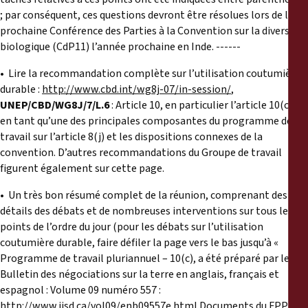
; par conséquent, ces questions devront être résolues lors de la
prochaine Conférence des Parties à la Convention sur la diversité
biologique (CdP11) l’année prochaine en Inde. ------
• Lire la recommandation complète sur l’utilisation coutumière
durable :
http://www.cbd.int/wg8j-07/in-session/
,
UNEP/CBD/WG8J/7/L.6
: Article 10, en particulier l’article 10(c),
en tant qu’une des principales composantes du programme de
travail sur l’article 8(j) et les dispositions connexes de la
convention. D’autres recommandations du Groupe de travail
figurent également sur cette page.
• Un très bon résumé complet de la réunion, comprenant des
détails des débats et de nombreuses interventions sur tous les
points de l’ordre du jour (pour les débats sur l’utilisation
coutumière durable, faire défiler la page vers le bas jusqu’à «
Programme de travail pluriannuel – 10(c), a été préparé par le
Bulletin des négociations sur la terre en anglais, français et
espagnol : Volume 09 numéro 557 :
http://www.iisd.ca/vol09/enb09557e.html
Documents du FPP et