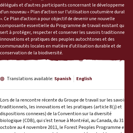
Reports
délégués et d’autres participants concernant le développement
d’un nouveau « Plan d’action sur l’utilisation coutumière durable
». Ce Plan d’action a pour objectif de devenir une nouvelle
Press Releases
composante essentielle du Programme de travail existant qui
sert à protéger, respecter et conserver les savoirs traditionnels,
Training Materials
innovations et pratiques des peuples autochtones et des
communautés locales en matière d’utilisation durable et de
Briefing Papers
conservation de la biodiversité.
Legal Submissions
Translations available:
Spanish
English
Declarations
Lors de la rencontre récente du Groupe de travail sur les savoirs
Annual Reports
traditionnels, les innovations et les pratiques (article 8(j) et
dispositions connexes) de la Convention sur la diversité
biologique (CDB), qui s’est tenue à Montréal, au Canada, du 31
octobre au 4 novembre 2011, le Forest Peoples Programme et