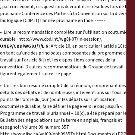
; par conséquent, ces questions devront être résolues lors de la
prochaine Conférence des Parties à la Convention sur la diversité
biologique (CdP11) l’année prochaine en Inde. ------
• Lire la recommandation complète sur l’utilisation coutumière
durable :
http://www.cbd.int/wg8j-07/in-session/
,
UNEP/CBD/WG8J/7/L.6
: Article 10, en particulier l’article 10(c),
en tant qu’une des principales composantes du programme de
travail sur l’article 8(j) et les dispositions connexes de la
convention. D’autres recommandations du Groupe de travail
figurent également sur cette page.
• Un très bon résumé complet de la réunion, comprenant des
détails des débats et de nombreuses interventions sur tous les
points de l’ordre du jour (pour les débats sur l’utilisation
coutumière durable, faire défiler la page vers le bas jusqu’à «
Programme de travail pluriannuel – 10(c), a été préparé par le
Bulletin des négociations sur la terre en anglais, français et
espagnol : Volume 09 numéro 557 :
http://www.iisd.ca/vol09/enb09557e.html
Documents du FPP et