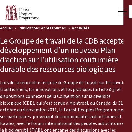
Accueil
Publications et ressources
Actualités
Notre travail
Le Groupe de travail de la CDB accepte le
Voix des communautés
développement d’un nouveau Plan
d’action sur l’utilisation coutumière
Partenaires et Pays
durable des ressources biologiques
Dernières actualités
Lors de la rencontre récente du Groupe de travail sur les savoirs
Back
Publications et ressources
traditionnels, les innovations et les pratiques (article 8(j) et
dispositions connexes) de la Convention sur la diversité
Publications et ressources
Qui nous sommes
biologique (CDB), qui s’est tenue à Montréal, au Canada, du 31
octobre au 4 novembre 2011, le Forest Peoples Programme et
Salle de presse
ses partenaires provenant de communautés autochtones et
Actualités
locales, avec le Forum international des peuples autochtones sur
Nous soutenir
la biodiversité (FIAB), ont entamé des discussions avec les