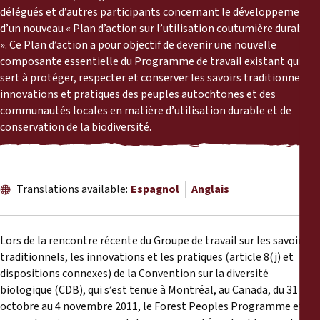
Rapports
délégués et d’autres participants concernant le développement
d’un nouveau « Plan d’action sur l’utilisation coutumière durable
». Ce Plan d’action a pour objectif de devenir une nouvelle
Communiqués de presse
composante essentielle du Programme de travail existant qui
sert à protéger, respecter et conserver les savoirs traditionnels,
Matériel de formation
innovations et pratiques des peuples autochtones et des
communautés locales en matière d’utilisation durable et de
Documents d'information
conservation de la biodiversité.
Procédures juridiques
Translations available:
Espagnol
Anglais
Déclarations
Lors de la rencontre récente du Groupe de travail sur les savoirs
Rapports annuels
traditionnels, les innovations et les pratiques (article 8(j) et
dispositions connexes) de la Convention sur la diversité
biologique (CDB), qui s’est tenue à Montréal, au Canada, du 31
octobre au 4 novembre 2011, le Forest Peoples Programme et