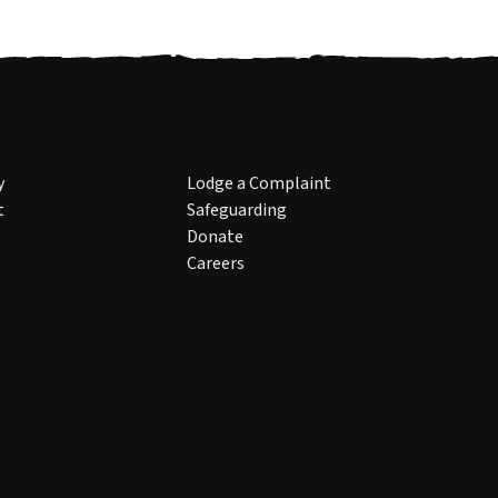
y
Lodge a Complaint
t
Safeguarding
Donate
Careers