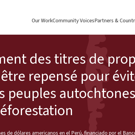
Our Work
Community Voices
Partners & Countr
ment des titres de prop
 être repensé pour évit
es peuples autochtones
éforestation
ones de dólares americanos en el Perú, financiado por el Ban