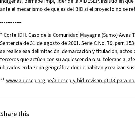
indígenas. Bernabé Impi, líder de la AIDESEP, insistió en q
ante el mecanismo de quejas del BID si el proyecto no se r
------------
* Corte IDH. Caso de la Comunidad Mayagna (Sumo) Awas Ti
Sentencia de 31 de agosto de 2001. Serie C No. 79, párr. 153
se realice esa delimitación, demarcación y titulación, actos
terceros que actúen con su aquiescencia o su tolerancia, afect
ubicados en la zona geográfica donde habitan y realizan su
**
www.aidesep.org.pe/aidesep-y-bid-revisan-ptrt3-para-no-
Share this