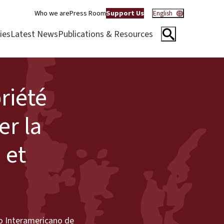
Who we are
Press Room
Support Us
English
ies
Latest News
Publications & Resources
riété
er la
 et
co Interamericano de