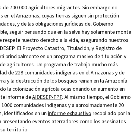
más de 700 000 agricultores migrantes. Sin embargo no
s en el Amazonas, cuyas tierras siguen sin protección
dades, y de las obligaciones jurídicas del Gobierno
ible, seguir pensando que en la selva hay solamente monte
e respete nuestro derecho a la vida, asegurando nuestros
IDESEP. El Proyecto Catastro, Titulación, y Registro de
ará principalmente en un programa masivo de titulación y
d de agricultores. Un programa de trabajo mucho más
edad de 228 comunidades indígenas en el Amazonas y de
rra y la destrucción de los bosques reinan en la Amazonía
do la colonización agrícola ocasionando un aumento en
ente informe de
AIDESEP-FPP
. Al mismo tiempo, el Gobierno
de 1000 comunidades indígenas y a aproximadamente 20
n, identificados en un
informe exhaustivo
recopilado por la
án presentando eventos aterradores como los asesinatos
u territorio.