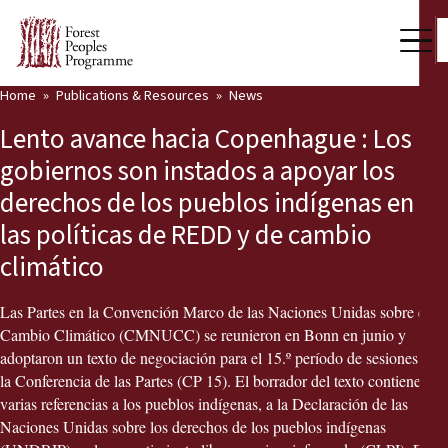
Home
Publications & Resources
News
Our Work
Lento avance hacia Copenhague : Los
Community Voices
gobiernos son instados a apoyar los
derechos de los pueblos indígenas en
Partners & Countries
las políticas de REDD y de cambio
Latest News
climático
Back
Publications & Resources
Las Partes en la Convención Marco de las Naciones Unidas sobre el
Cambio Climático (CMNUCC) se reunieron en Bonn en junio y
Publications & Resources
Who we are
adoptaron un texto de negociación para el 15.º período de sesiones de
la Conferencia de las Partes (CP 15). El borrador del texto contiene
Press Room
News
varias referencias a los pueblos indígenas, a la Declaración de las
Naciones Unidas sobre los derechos de los pueblos indígenas
Support Us