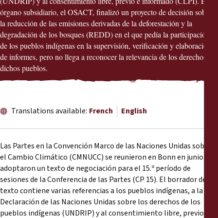
(UNDRIP) y al consentimiento libre, previo e informado (CLPI). El
Reports
órgano subsidiario, el OSACT, finalizó un proyecto de decisión sobre
la reducción de las emisiones derivadas de la deforestación y la
Press Releases
degradación de los bosques (REDD) en el que pedía la participación
de los pueblos indígenas en la supervisión, verificación y elaboración
de informes, pero no llega a reconocer la relevancia de los derechos de
Training Materials
dichos pueblos.
Briefing Papers
Translations available:
French
English
Legal Submissions
Declarations
Las Partes en la Convención Marco de las Naciones Unidas sobre
el Cambio Climático (CMNUCC) se reunieron en Bonn en junio y
Annual Reports
adoptaron un texto de negociación para el 15.º período de
sesiones de la Conferencia de las Partes (CP 15). El borrador del
texto contiene varias referencias a los pueblos indígenas, a la
Declaración de las Naciones Unidas sobre los derechos de los
pueblos indígenas (UNDRIP) y al consentimiento libre, previo e