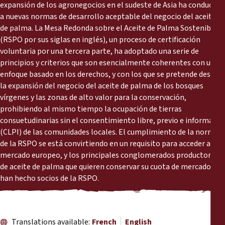
Reports
expansión de los agronegocios en el sudeste de Asia ha conducido
a nuevas normas de desarrollo aceptable del negocio del aceite
de palma. La Mesa Redonda sobre el Aceite de Palma Sostenible
Press Releases
(RSPO por sus siglas en inglés), un proceso de certificación
voluntaria por una tercera parte, ha adoptado una serie de
Training Materials
principios y criterios que son esencialmente coherentes con un
enfoque basado en los derechos, y con los que se pretende desviar
la expansión del negocio del aceite de palma de los bosques
Briefing Papers
vírgenes y las zonas de alto valor para la conservación,
prohibiendo al mismo tiempo la ocupación de tierras
Legal Submissions
consuetudinarias sin el consentimiento libre, previo e informado
(CLPI) de las comunidades locales. El cumplimiento de la norma
de la RSPO se está convirtiendo en un requisito para acceder al
Declarations
mercado europeo, y los principales conglomerados productores
de aceite de palma que quieren conservar su cuota de mercado se
Annual Reports
han hecho socios de la RSPO.
Translations available:
French
English