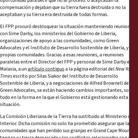
oportunidad para decir que no al proceso: o aceptaban la
compensación y dejaban que su tierra fuera destruida o no la
aceptaban y su tierra era destruida de todas formas.
El FPP procuró desbloquear la situación manteniendo reuniones
con Sime Darby, los ministerios del Gobierno de Liberia,
organizaciones de apoyo a las comunidades, como Green
Advocates y el Instituto de Desarrollo Sostenible de Liberia, y las
propias comunidades. Gracias a esas reuniones, a reuniones
paralelas entre el Director del FPP y personal de Sime Darby en
Malasia, a un
artículo contiguo
a la página editorial del
New York
Times
escrito por Silas Siakor del Instituto de Desarrollo
Sostenible de Liberia, y a negociaciones de Alfred Brownell de
Green Advocates, se están haciendo cambios importantes, sobre
todo en la forma en la que el Gobierno está gestionando esta
situación.
La Comisión Liberiana de la Tierra ha sustituido al Ministerio del
Interior. Dicha comisión no solo ha prometido asegurar que las
comunidades que han perdido sus granjas en Grand Cape Mount
tengan su tierra demarcada y los conflictos relacionados con ella