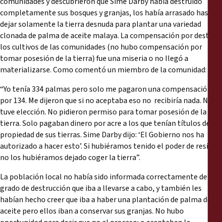
comunidades y descubrieron que Sime Darby había destruido
completamente sus bosques y granjas, los había arrasado hasta
dejar solamente la tierra desnuda para plantar una variedad
clonada de palma de aceite malaya. La compensación por destruir
los cultivos de las comunidades (no hubo compensación por
tomar posesión de la tierra) fue una miseria o no llegó a
materializarse. Como comentó un miembro de la comunidad:
“Yo tenía 334 palmas pero solo me pagaron una compensación
por 134. Me dijeron que si no aceptaba eso no recibiría nada. No
tuve elección. No pidieron permiso para tomar posesión de la
tierra. Solo pagaban dinero por acre a los que tenían títulos de
propiedad de sus tierras. Sime Darby dijo: ‘El Gobierno nos ha
autorizado a hacer esto’. Si hubiéramos tenido el poder de resistir
no los hubiéramos dejado coger la tierra”.
La población local no había sido informada correctamente del
grado de destrucción que iba a llevarse a cabo, y también les
habían hecho creer que iba a haber una plantación de palma de
aceite pero ellos iban a conservar sus granjas. No hubo