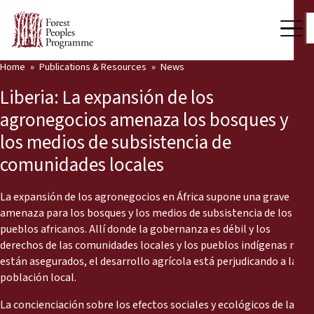
Home
Publications & Resources
News
Our Work
Liberia: La expansión de los
Community Voices
agronegocios amenaza los bosques y
los medios de subsistencia de
Partners & Countries
comunidades locales
Latest News
La expansión de los agronegocios en África supone una grave
Back
Publications & Resources
amenaza para los bosques y los medios de subsistencia de los
pueblos africanos. Allí donde la gobernanza es débil y los
Publications & Resources
Who we are
derechos de las comunidades locales y los pueblos indígenas no
están asegurados, el desarrollo agrícola está perjudicando a la
Press Room
población local.
News
Support Us
La concienciación sobre los efectos sociales y ecológicos de la