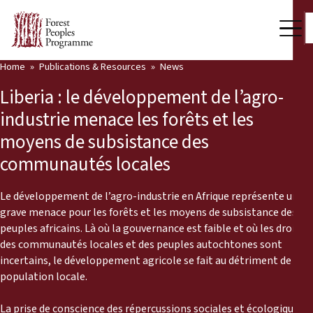
Home
Publications & Resources
News
Our Work
Liberia : le développement de l’agro-
Community Voices
industrie menace les forêts et les
moyens de subsistance des
Partners & Countries
communautés locales
Latest News
Le développement de l’agro-industrie en Afrique représente une
Back
Publications & Resources
grave menace pour les forêts et les moyens de subsistance des
peuples africains. Là où la gouvernance est faible et où les droits
Publications & Resources
Who we are
des communautés locales et des peuples autochtones sont
incertains, le développement agricole se fait au détriment de la
Press Room
population locale.
News
Support Us
La prise de conscience des répercussions sociales et écologiques