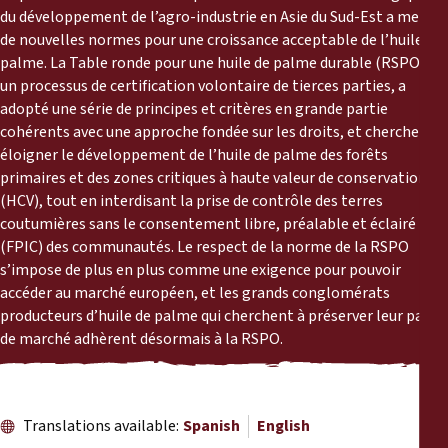
Reports
du développement de l’agro-industrie en Asie du Sud-Est a mené à
de nouvelles normes pour une croissance acceptable de l’huile de
palme. La Table ronde pour une huile de palme durable (RSPO),
Press Releases
un processus de certification volontaire de tierces parties, a
adopté une série de principes et critères en grande partie
Training Materials
cohérents avec une approche fondée sur les droits, et cherche à
éloigner le développement de l’huile de palme des forêts
Briefing Papers
primaires et des zones critiques à haute valeur de conservation
(HCV), tout en interdisant la prise de contrôle des terres
coutumières sans le consentement libre, préalable et éclairé
Legal Submissions
(FPIC) des communautés. Le respect de la norme de la RSPO
s’impose de plus en plus comme une exigence pour pouvoir
Declarations
accéder au marché européen, et les grands conglomérats
producteurs d’huile de palme qui cherchent à préserver leur part
de marché adhèrent désormais à la RSPO.
Annual Reports
Translations available:
Spanish
English