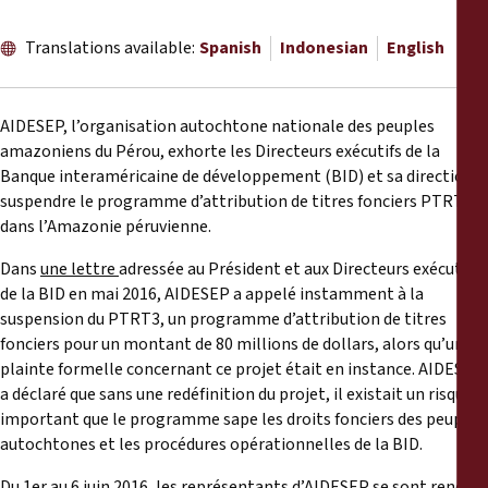
Reports
Translations available:
Spanish
Indonesian
English
Press Releases
AIDESEP, l’organisation autochtone nationale des peuples
Training Materials
amazoniens du Pérou, exhorte les Directeurs exécutifs de la
Banque interaméricaine de développement (BID) et sa direction à
Briefing Papers
suspendre le programme d’attribution de titres fonciers PTRT3
dans l’Amazonie péruvienne.
Legal Submissions
Dans
une lettre
adressée au Président et aux Directeurs exécutifs
de la BID en mai 2016, AIDESEP a appelé instamment à la
Declarations
suspension du PTRT3, un programme d’attribution de titres
fonciers pour un montant de 80 millions de dollars, alors qu’une
plainte formelle concernant ce projet était en instance. AIDESEP
Annual Reports
a déclaré que sans une redéfinition du projet, il existait un risque
important que le programme sape les droits fonciers des peuples
autochtones et les procédures opérationnelles de la BID.
Du 1er au 6 juin 2016, les représentants d’AIDESEP se sont rendus