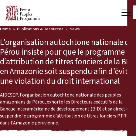
Home
Publications & Resources
News
Our Work
L’organisation autochtone nationale du
Community Voices
Pérou insiste pour que le programme
d’attribution de titres fonciers de la BID
Partners & Countries
en Amazonie soit suspendu afin d’éviter
Latest News
une violation du droit international
Back
Publications & Resources
AIDESEP, l’organisation autochtone nationale des peuples
amazoniens du Pérou, exhorte les Directeurs exécutifs de la
Publications & Resources
Who we are
Banque interaméricaine de développement (BID) et sa direction à
suspendre le programme d’attribution de titres fonciers PTRT3
Press Room
News
dans l’Amazonie péruvienne.
Support Us