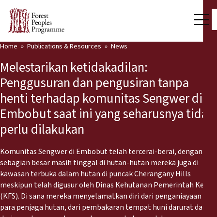
Home
Publications & Resources
News
Our Work
Melestarikan ketidakadilan:
Community Voices
Penggusuran dan pengusiran tanpa
henti terhadap komunitas Sengwer di
Partners & Countries
Embobut saat ini yang seharusnya tidak
Latest News
perlu dilakukan
Back
Publications & Resources
Komunitas Sengwer di Embobut telah tercerai-berai, dengan
sebagian besar masih tinggal di hutan-hutan mereka juga di
Publications & Resources
Who we are
kawasan terbuka dalam hutan di puncak Cherangany Hills
meskipun telah digusur oleh Dinas Kehutanan Pemerintah Kenya
Press Room
News
(KFS). Di sana mereka menyelamatkan diri dari penganiayaan
para penjaga hutan, dari pembakaran tempat huni darurat dan
Support Us