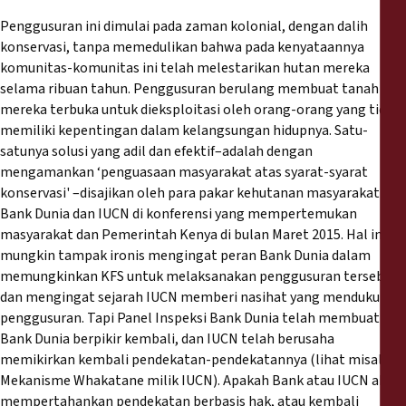
Penggusuran ini dimulai pada zaman kolonial, dengan dalih
konservasi, tanpa memedulikan bahwa pada kenyataannya
komunitas-komunitas ini telah melestarikan hutan mereka
selama ribuan tahun. Penggusuran berulang membuat tanah
mereka terbuka untuk dieksploitasi oleh orang-orang yang tidak
memiliki kepentingan dalam kelangsungan hidupnya. Satu-
satunya solusi yang adil dan efektif–adalah dengan
mengamankan ‘penguasaan masyarakat atas syarat-syarat
konservasi' –disajikan oleh para pakar kehutanan masyarakat
Bank Dunia dan IUCN di konferensi yang mempertemukan
masyarakat dan Pemerintah Kenya di bulan Maret 2015. Hal ini
mungkin tampak ironis mengingat peran Bank Dunia dalam
memungkinkan KFS untuk melaksanakan penggusuran tersebut,
dan mengingat sejarah IUCN memberi nasihat yang mendukung
penggusuran. Tapi Panel Inspeksi Bank Dunia telah membuat
Bank Dunia berpikir kembali, dan IUCN telah berusaha
memikirkan kembali pendekatan-pendekatannya (lihat misalnya
Mekanisme Whakatane milik IUCN). Apakah Bank atau IUCN akan
mempertahankan pendekatan berbasis hak, atau kembali