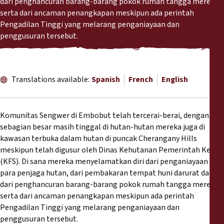
dari penghancuran barang-barang pokok rumah tangga mereka,
Reports
serta dari ancaman penangkapan meskipun ada perintah
Pengadilan Tinggi yang melarang penganiayaan dan
Press Releases
penggusuran tersebut.
Training Materials
Translations available:
Spanish
French
English
Briefing Papers
Komunitas Sengwer di Embobut telah tercerai-berai, dengan
Legal Submissions
sebagian besar masih tinggal di hutan-hutan mereka juga di
kawasan terbuka dalam hutan di puncak Cherangany Hills
Declarations
meskipun telah digusur oleh Dinas Kehutanan Pemerintah Kenya
(KFS). Di sana mereka menyelamatkan diri dari penganiayaan
Annual Reports
para penjaga hutan, dari pembakaran tempat huni darurat dan
dari penghancuran barang-barang pokok rumah tangga mereka,
serta dari ancaman penangkapan meskipun ada perintah
Pengadilan Tinggi yang melarang penganiayaan dan
penggusuran tersebut.