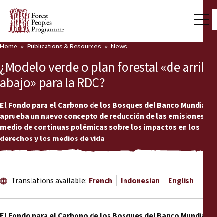
Home
Publications & Resources
News
Our Work
¿Modelo verde o plan forestal «de arriba
Community Voices
abajo» para la RDC?
Partners & Countries
El Fondo para el Carbono de los Bosques del Banco Mundial
aprueba un nuevo concepto de reducción de las emisiones en
Latest News
medio de continuas polémicas sobre los impactos en los
derechos y los medios de vida
Back
Publications & Resources
Publications & Resources
Who we are
Translations available:
French
Indonesian
English
Press Room
News
Support Us
El Fondo para el Carbono de los Bosques del Banco Mundial