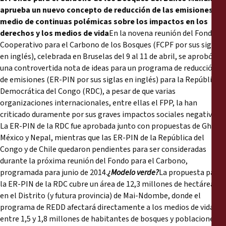
Reports
aprueba un nuevo concepto de reducción de las emisiones en
medio de continuas polémicas sobre los impactos en los
Press Releases
derechos y los medios de vida
En la novena reunión del Fondo
Cooperativo para el Carbono de los Bosques (FCPF por sus siglas
en inglés), celebrada en Bruselas del 9 al 11 de abril, se aprobó
Training Materials
una controvertida nota de ideas para un programa de reducción
de emisiones (ER-PIN por sus siglas en inglés) para la República
Briefing Papers
Democrática del Congo (RDC), a pesar de que varias
organizaciones internacionales, entre ellas el FPP, la han
criticado duramente por sus graves impactos sociales negativos.
Legal Submissions
La ER-PIN de la RDC fue aprobada junto con propuestas de Ghana,
México y Nepal, mientras que las ER-PIN de la República del
Declarations
Congo y de Chile quedaron pendientes para ser consideradas
durante la próxima reunión del Fondo para el Carbono,
programada para junio de 2014.
¿Modelo verde?
La propuesta para
Annual Reports
la ER-PIN de la RDC cubre un área de 12,3 millones de hectáreas
en el Distrito (y futura provincia) de Mai-Ndombe, donde el
programa de REDD afectará directamente a los medios de vida de
entre 1,5 y 1,8 millones de habitantes de bosques y poblaciones