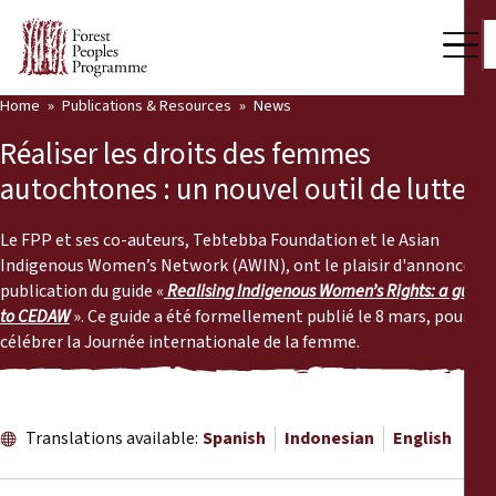
Home
Publications & Resources
News
Our Work
Réaliser les droits des femmes
Community Voices
autochtones : un nouvel outil de lutte
Partners & Countries
Le FPP et ses co-auteurs, Tebtebba Foundation et le Asian
Indigenous Women’s Network (AWIN), ont le plaisir d'annoncer la
Latest News
publication du guide «
Realising Indigenous Women’s Rights: a guide
to CEDAW
». Ce guide a été formellement publié le 8 mars, pour
Back
Publications & Resources
célébrer la Journée internationale de la femme.
Publications & Resources
Who we are
Press Room
Translations available:
Spanish
Indonesian
English
News
Support Us