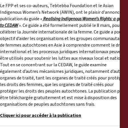
Reports
Le FPP et ses co-auteurs, Tebtebba Foundation et le Asian
Indigenous Women’s Network (AWIN), ont le plaisir d'annoncer la
Press Releases
publication du guide «
Realising Indigenous Women’s Rights: a guide
to CEDAW
». Ce guide a été formellement publié le 8 mars, pour
célébrer la Journée internationale de la femme. Ce guide a pour
Training Materials
objectif d’aider les organisations et les groupes communautaires
de femmes autochtones en Asie à comprendre comment le droit
Briefing Papers
international et les processus juridiques internationaux peuvent
être utilisés pour soutenir les luttes aux niveaux local et national.
Tout en se concentrant sur la CEDAW, le guide examine
Legal Submissions
également d’autres mécanismes juridiques, notamment d’autres
organes de traité, tant les organes de traité créés pour protéger
Declarations
les droits des femmes, que les organes de traité créés pour
protéger les droits des peuples autochtones. La publication peut
être téléchargée gratuitement et est mise à disposition des
Annual Reports
organisations de peuples autochtones sans frais.
Cliquer ici pour accéder à la publication