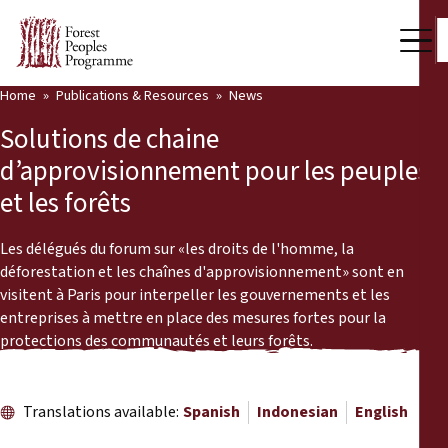
Home
Publications & Resources
News
Our Work
Solutions de chaine
Community Voices
d’approvisionnement pour les peuples
et les forêts
Partners & Countries
Latest News
​​​​​​​Les délégués du forum sur «les droits de l'homme, la
déforestation et les chaînes d'approvisionnement» sont en
Back
visitent à Paris pour interpeller les gouvernements et les
Publications & Resources
entreprises à mettre en place des mesures fortes pour la
protections des communautés et leurs forêts.
Publications & Resources
Who we are
Press Room
News
Translations available:
Spanish
Indonesian
English
Support Us