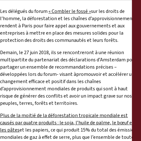
Reports
Les délégués du forum
« Combler le fossé »
sur les droits de
l’homme, la déforestation et les chaînes d’approvisionnement se
Press Releases
rendent à Paris pour faire appel aux gouvernements et aux
entreprises à mettre en place des mesures solides pour la
Training Materials
protection des droits des communautés et leurs forêts.
Demain, le 27 juin 2018, ils se rencontreront à une réunion
Briefing Papers
multipartite du partenariat des déclarations d’Amsterdam pour
partager un ensemble de recommandations précises –
Legal Submissions
développées lors du forum- visant àpromouvoir et accélérer un
changement efficace et positif dans les chaînes
d’approvisionnement mondiales de produits qui sont à haut
Declarations
risque de générer des conflits et avoir un impact grave sur nos
peuples, terres, forêts et territoires.
Annual Reports
Plus de la moitié de la déforestation tropicale mondiale est
causés par quatre produits : le soja, l’huile de palme, le bœuf et
les pâtes
et les papiers, ce qui produit 15% du total des émissions
mondiales de gaz à effet de serre, plus que l’ensemble de toutes