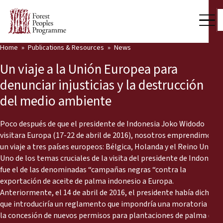
Home
Publications & Resources
News
Our Work
Un viaje a la Unión Europea para
Community Voices
denunciar injusticias y la destrucción
del medio ambiente
Partners & Countries
Latest News
Poco después de que el presidente de Indonesia Joko Widodo
visitara Europa (17-22 de abril de 2016), nosotros emprendimos
Back
un viaje a tres países europeos: Bélgica, Holanda y el Reino Unido.
Publications & Resources
Uno de los temas cruciales de la visita del presidente de Indonesia
fue el de las denominadas “campañas negras “contra la
Publications & Resources
Who we are
exportación de aceite de palma indonesio a Europa.
Anteriormente, el 14 de abril de 2016, el presidente había dicho
Press Room
News
que introduciría un reglamento que impondría una moratoria en
Support Us
la concesión de nuevos permisos para plantaciones de palma de