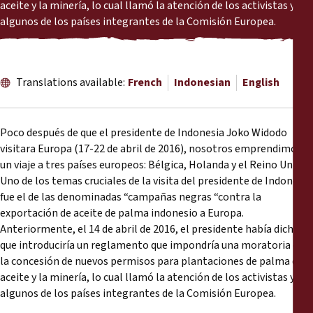
Reports
aceite y la minería, lo cual llamó la atención de los activistas y
algunos de los países integrantes de la Comisión Europea.
Press Releases
Translations available:
French
Indonesian
English
Training Materials
Briefing Papers
Poco después de que el presidente de Indonesia Joko Widodo
visitara Europa (17-22 de abril de 2016), nosotros emprendimos
Legal Submissions
un viaje a tres países europeos: Bélgica, Holanda y el Reino Unido.
Uno de los temas cruciales de la visita del presidente de Indonesia
fue el de las denominadas “campañas negras “contra la
Declarations
exportación de aceite de palma indonesio a Europa.
Anteriormente, el 14 de abril de 2016, el presidente había dicho
Annual Reports
que introduciría un reglamento que impondría una moratoria en
la concesión de nuevos permisos para plantaciones de palma de
aceite y la minería, lo cual llamó la atención de los activistas y
algunos de los países integrantes de la Comisión Europea.