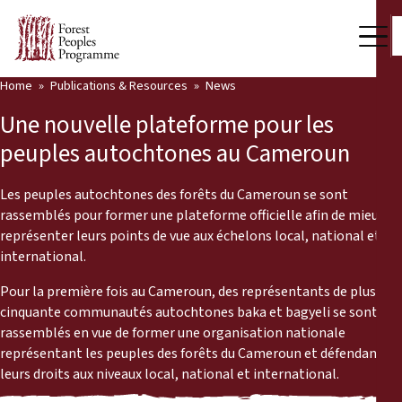
Home
Publications & Resources
News
Our Work
Une nouvelle plateforme pour les
Community Voices
peuples autochtones au Cameroun
Partners & Countries
Les peuples autochtones des forêts du Cameroun se sont
rassemblés pour former une plateforme officielle afin de mieux
Latest News
représenter leurs points de vue aux échelons local, national et
international.
Back
Publications & Resources
Pour la première fois au Cameroun, des représentants de plus de
Publications & Resources
Who we are
cinquante communautés autochtones baka et bagyeli se sont
rassemblés en vue de former une organisation nationale
Press Room
représentant les peuples des forêts du Cameroun et défendant
News
leurs droits aux niveaux local, national et international.
Support Us