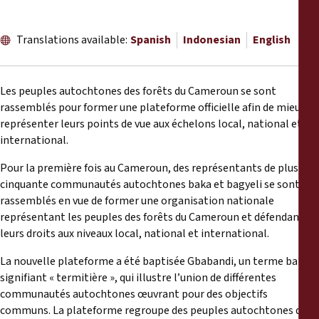
Reports
Translations available:
Spanish
Indonesian
English
Press Releases
Training Materials
Les peuples autochtones des forêts du Cameroun se sont
rassemblés pour former une plateforme officielle afin de mieux
représenter leurs points de vue aux échelons local, national et
Briefing Papers
international.
Legal Submissions
Pour la première fois au Cameroun, des représentants de plus de
cinquante communautés autochtones baka et bagyeli se sont
rassemblés en vue de former une organisation nationale
Declarations
représentant les peuples des forêts du Cameroun et défendant
leurs droits aux niveaux local, national et international.
Annual Reports
La nouvelle plateforme a été baptisée Gbabandi, un terme baka
signifiant « termitière », qui illustre l’union de différentes
communautés autochtones œuvrant pour des objectifs
communs. La plateforme regroupe des peuples autochtones des