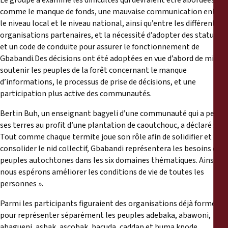
Le groupe a examiné les difficultés qui devraient être abordées,
comme le manque de fonds, une mauvaise communication entre
le niveau local et le niveau national, ainsi qu’entre les différentes
organisations partenaires, et la nécessité d’adopter des statuts
et un code de conduite pour assurer le fonctionnement de
Gbabandi.Des décisions ont été adoptées en vue d’abord de mieux
soutenir les peuples de la forêt concernant le manque
d’informations, le processus de prise de décisions, et une
participation plus active des communautés.
Bertin Buh, un enseignant bagyeli d’une communauté qui a perdu
ses terres au profit d’une plantation de caoutchouc, a déclaré : «
Tout comme chaque termite joue son rôle afin de solidifier et
consolider le nid collectif, Gbabandi représentera les besoins des
peuples autochtones dans les six domaines thématiques. Ainsi,
nous espérons améliorer les conditions de vie de toutes les
personnes ».
Parmi les participants figuraient des organisations déjà formées
pour représenter séparément les peuples adebaka, abawoni,
abagueni, asbak, ascobak, bacuda, caddap et buma kpode.