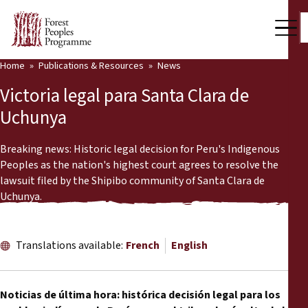
Home
Publications & Resources
News
Our Work
Victoria legal para Santa Clara de
Community Voices
Uchunya
Partners & Countries
Breaking news: Historic legal decision for Peru's Indigenous
Peoples as the nation's highest court agrees to resolve the
Latest News
lawsuit filed by the Shipibo community of Santa Clara de
Uchunya.
Back
Publications & Resources
Publications & Resources
Who we are
Translations available:
French
English
Press Room
News
Noticias de última hora: histórica decisión legal para los
Support Us