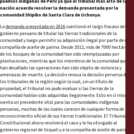
pueblos indígenas de Perú ya que el tribunal más alto de la
Reports
nación acuerda resolver la demanda presentada por la
comunidad Shipibo de Santa Clara de Uchunya.
Press Releases
La
demanda presentada en 2016
cuestionó el largo fracaso del
gobierno peruano de titular las tierras tradicionales de la
Training Materials
comunidad y luego permitir su adquisición ilegal por parte de una
compañía de aceite de palma. Desde 2012, más de 7000 hectáreas
Briefing Papers
de los bosques de la comunidad han sido reemplazadas por
plantaciones, mientras que los miembros de la comunidad que
han desafiado las operaciones han sido objeto de violencia y
Legal Submissions
amenazas de muerte. La decisión revoca la decisión perversa de
los tribunales de la región según la cual, sin un título de
Declarations
propiedad, el tribunal no pudo evaluar si las tierras de la
comunidad habían sido adquiridas ilegalmente. Esto en sí mismo
sienta un precedente vital para las comunidades indígenas
Annual Reports
peruanas, muchas de las cuales carecen de cualquier forma de
reconocimiento oficial de sus tierras tradicionales. El Tribunal
Constitucional ahora resolverá el caso y le ha otorgado al
gobierno regional de Ucayali y a la compañía de aceite de palma