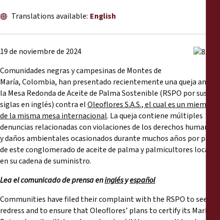
Reports
Translations available:
English
Press Releases
19 de noviembre de 2024
Training Materials
Comunidades negras y campesinas de Montes de
María, Colombia, han presentado recientemente una queja ante
Briefing Papers
la Mesa Redonda de Aceite de Palma Sostenible (RSPO por sus
siglas en inglés) contra el
Oleoflores S.A.S., el cual es un miembro
Legal Submissions
de la misma mesa internacional
. La queja contiene múltiples
denuncias relacionadas con violaciones de los derechos humanos
y daños ambientales ocasionados durante muchos años por parte
Declarations
de este conglomerado de aceite de palma y palmicultores locales
en su cadena de suministro.
Annual Reports
Lea el comunicado de prensa en
inglés
y
español
Communities have filed their complaint with the RSPO to seek
redress and to ensure that Oleoflores’ plans to certify its María la