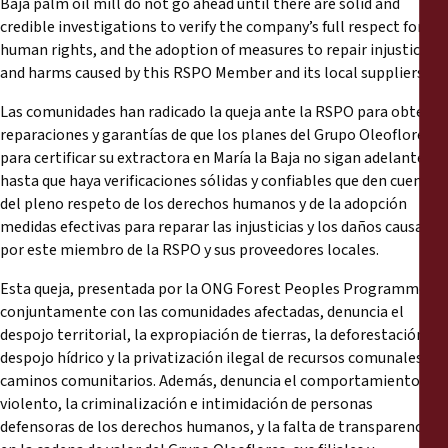
Baja palm oil mill do not go ahead until there are solid and
credible investigations to verify the company’s full respect for
human rights, and the adoption of measures to repair injustices
and harms caused by this RSPO Member and its local suppliers.
Las comunidades han radicado la queja ante la RSPO para obtener
reparaciones y garantías de que los planes del Grupo Oleoflores
para certificar su extractora en María la Baja no sigan adelante
hasta que haya verificaciones sólidas y confiables que den cuenta
del pleno respeto de los derechos humanos y de la adopción
medidas efectivas para reparar las injusticias y los daños causados
por este miembro de la RSPO y sus proveedores locales.
Esta queja, presentada por la ONG Forest Peoples Programme
conjuntamente con las comunidades afectadas, denuncia el
despojo territorial, la expropiación de tierras, la deforestación, el
despojo hídrico y la privatización ilegal de recursos comunales y
caminos comunitarios. Además, denuncia el comportamiento
violento, la criminalización e intimidación de personas
defensoras de los derechos humanos, y la falta de transparencia