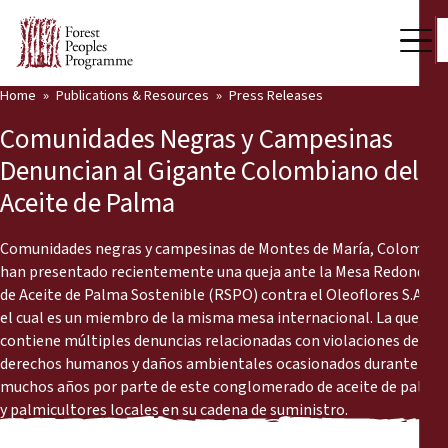
Home
Publications & Resources
Press Releases
Our Work
Comunidades Negras y Campesinas
Community Voices
Denuncian al Gigante Colombiano del
Aceite de Palma
Partners & Countries
Latest News
Comunidades negras y campesinas de Montes de María, Colombia,
han presentado recientemente una queja ante la Mesa Redonda
Back
de Aceite de Palma Sostenible (RSPO) contra el Oleoflores S.A.S.,
Publications & Resources
el cual es un miembro de la misma mesa internacional. La queja
contiene múltiples denuncias relacionadas con violaciones de los
Publications & Resources
Who we are
derechos humanos y daños ambientales ocasionados durante
muchos años por parte de este conglomerado de aceite de palma
Press Room
News
y palmicultores locales en su cadena de suministro.
Support Us