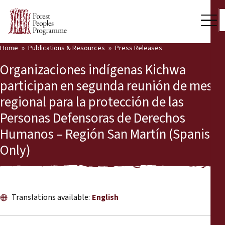
Home
Publications & Resources
Press Releases
Our Work
Organizaciones indígenas Kichwa
Community Voices
participan en segunda reunión de mesa
regional para la protección de las
Partners & Countries
Personas Defensoras de Derechos
Latest News
Humanos – Región San Martín (Spanish
Only)
Back
Publications & Resources
Publications & Resources
Who we are
Press Room
Translations available:
English
News
Support Us