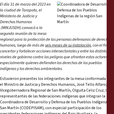
Reports
El día 31 de marzo del 2023 en
la ciudad de Tarapoto, el
Ministerio de Justicia y
Press Releases
Derechos Humanos
(MINJUSDH) convocó a la
Training Materials
segunda reunión de la mesa
regional para la protección de las personas defensoras de derechos
Briefing Papers
humanos, luego de más de
seis meses de su instalación
, con el fin de
concertar y fortalecer acciones intersectoriales y entre los distintos
niveles de gobierno contra los peligros que afrontan estos actores,
Legal Submissions
especialmente quienes defienden los derechos de los pueblos
indígenas y los derechos ambientales.
Declarations
Estuvieron presentes los integrantes de la mesa conformada por
el Ministro de Justicia y Derechos Humanos, José Tello Alfaro; la
Annual Reports
Vicegobernadora Regional de San Martín, Olguita Celiz Cruz; los
representantes de las federaciones indígenas que integran la
Coordinadora de Desarrollo y Defensa de los Pueblos Indígenas de
San Martín (CODEPISAM), con especial participación de los
presidentes federaciones indígenas del Bajo Huallaga, la