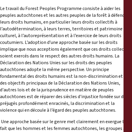
Reports
Le travail du Forest Peoples Programme consiste à aider les
peuples autochtones et les autres peuples de la forêt à défendre
Press Releases
leurs droits humains, en particulier leurs droits collectifs à
l’autodétermination, à leurs terres, territoires et patrimoine
Training Materials
culturel, à l’autoreprésentation et à l’exercice de leurs droits
coutumiers. L’adoption d’une approche basée sur les droits
implique que nous acceptions également que ces droits collectifs
Briefing Papers
soient exercés dans le respect des autres droits humains. La
Déclaration des Nations Unies sur les droits des peuples
Legal Submissions
autochtones adopte la même perspective. Un principe
fondamental des droits humains est la non-discrimination et l’un
des objectifs principaux de la Déclaration des Nations Unies,
Declarations
d'autres lois et de la jurisprudence en matière de peuples
autochtones est de réparer des siècles d'injustice fondée sur des
Annual Reports
préjugés profondément enracinés, la discrimination et la
violence qui en découle à l’égard des peuples autochtones.
Une approche basée sur le genre met clairement en exergue le
fait que les hommes et les femmes autochtones, les groupes au