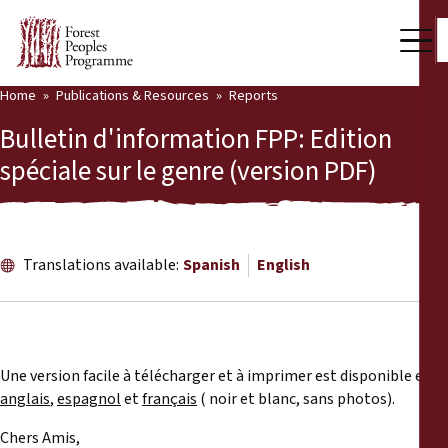
Home
Publications & Resources
Reports
Our Work
Bulletin d'information FPP: Edition
Community Voices
spéciale sur le genre (version PDF)
Partners & Countries
Latest News
Translations available:
Spanish
English
Back
Publications & Resources
Publications & Resources
Who we are
Une version facile à télécharger et à imprimer est disponible en
Press Room
anglais
,
espagnol
et
français
( noir et blanc, sans photos).
News
Support Us
Chers Amis,