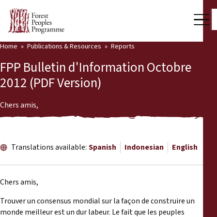
Home
Publications & Resources
Reports
Our Work
FPP Bulletin d'Information Octobre
Community Voices
2012 (PDF Version)
Partners & Countries
Chers amis,
Latest News
Back
Publications & Resources
Translations available:
Spanish
Indonesian
English
Publications & Resources
Who we are
Chers amis,
Press Room
News
Trouver un consensus mondial sur la façon de construire un
Support Us
monde meilleur est un dur labeur. Le fait que les peuples