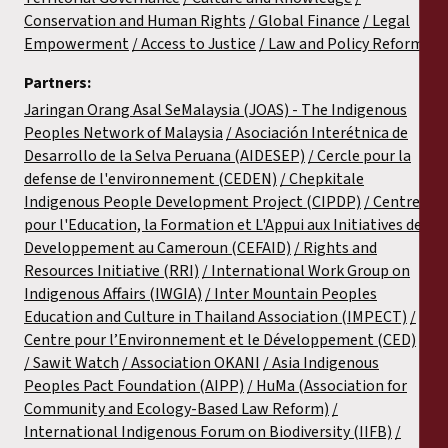
Conservation and Human Rights
Global Finance
Legal
Empowerment
Access to Justice
Law and Policy Reform
Partners:
Jaringan Orang Asal SeMalaysia (JOAS) - The Indigenous
Peoples Network of Malaysia
Asociación Interétnica de
Desarrollo de la Selva Peruana (AIDESEP)
Cercle pour la
defense de l'environnement (CEDEN)
Chepkitale
Indigenous People Development Project (CIPDP)
Centre
pour l'Education, la Formation et L'Appui aux Initiatives de
Developpement au Cameroun (CEFAID)
Rights and
Resources Initiative (RRI)
International Work Group on
Indigenous Affairs (IWGIA)
Inter Mountain Peoples
Education and Culture in Thailand Association (IMPECT)
Centre pour l’Environnement et le Développement (CED)
Sawit Watch
Association OKANI
Asia Indigenous
Peoples Pact Foundation (AIPP)
HuMa (Association for
Community and Ecology-Based Law Reform)
International Indigenous Forum on Biodiversity (IIFB)