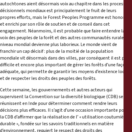
Reports
autochtones aient désormais voix au chapitre dans les processus
décisionnels mondiaux est principalement le fruit de leurs
propres efforts, mais le Forest Peoples Programme est honoré
Press Releases
et enrichi par son rôle de soutien et de conseil dans cet
engagement. Néanmoins, il est probable que faire entendre la
Training Materials
voix des peuples de la forêt et des autres communautés rurales au
niveau mondial devienne plus laborieux. Le monde vient de
franchir un cap décisif : plus de la moitié de la population
Briefing Papers
mondiale vit désormais dans des villes, par conséquent il est plus
difficile et encore plus important de gérer les forêts d’une façon
Legal Submissions
adéquate, qui permette de garantir les moyens d’existence locaux
et de respecter les droits des peuples des forêts.
Declarations
Cette semaine, les gouvernements et autres acteurs qui
supervisent la Convention sur la diversité biologique (CDB) se
Annual Reports
réunissent en Inde pour déterminer comment rendre leurs
décisions plus efficaces. Il s’agit d’une occasion importante pour
la CDB d’affirmer que la réalisation de l’ « utilisation coutumière
durable », fondée sur les savoirs traditionnels en matière
d’environnement, requiert le respect des droits des