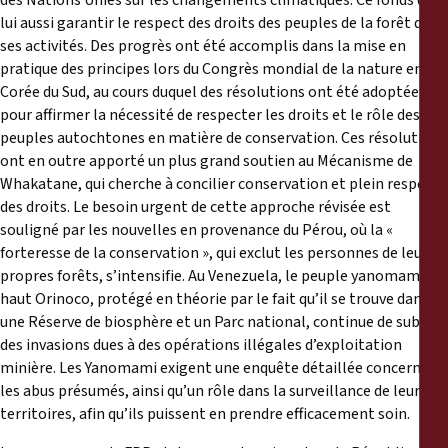
des Nations Unies sur les changements climatiques. Ce fonds doit
lui aussi garantir le respect des droits des peuples de la forêt dans
ses activités. Des progrès ont été accomplis dans la mise en
pratique des principes lors du Congrès mondial de la nature en
Corée du Sud, au cours duquel des résolutions ont été adoptées
pour affirmer la nécessité de respecter les droits et le rôle des
peuples autochtones en matière de conservation. Ces résolutions
ont en outre apporté un plus grand soutien au Mécanisme de
Whakatane, qui cherche à concilier conservation et plein respect
des droits. Le besoin urgent de cette approche révisée est
souligné par les nouvelles en provenance du Pérou, où la «
forteresse de la conservation », qui exclut les personnes de leurs
propres forêts, s’intensifie. Au Venezuela, le peuple yanomami du
haut Orinoco, protégé en théorie par le fait qu’il se trouve dans
une Réserve de biosphère et un Parc national, continue de subir
des invasions dues à des opérations illégales d’exploitation
minière. Les Yanomami exigent une enquête détaillée concernant
les abus présumés, ainsi qu’un rôle dans la surveillance de leurs
territoires, afin qu’ils puissent en prendre efficacement soin.