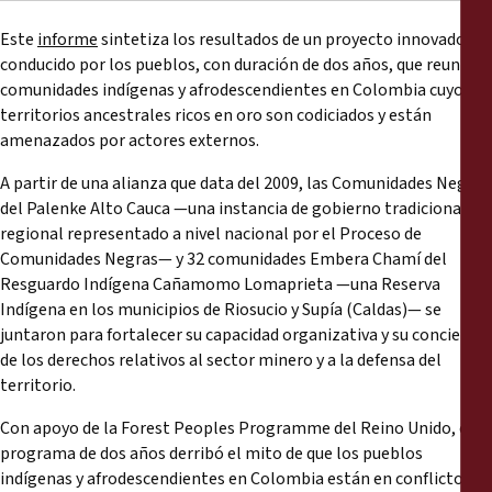
Reports
Este
informe
sintetiza los resultados de un proyecto innovador
conducido por los pueblos, con duración de dos años, que reunió a
Press Releases
comunidades indígenas y afrodescendientes en Colombia cuyos
territorios ancestrales ricos en oro son codiciados y están
Training Materials
amenazados por actores externos.
A partir de una alianza que data del 2009, las Comunidades Negras
Briefing Papers
del Palenke Alto Cauca —una instancia de gobierno tradicional
regional representado a nivel nacional por el Proceso de
Legal Submissions
Comunidades Negras— y 32 comunidades Embera Chamí del
Resguardo Indígena Cañamomo Lomaprieta —una Reserva
Indígena en los municipios de Riosucio y Supía (Caldas)— se
Declarations
juntaron para fortalecer su capacidad organizativa y su conciencia
de los derechos relativos al sector minero y a la defensa del
Annual Reports
territorio.
Con apoyo de la Forest Peoples Programme del Reino Unido, el
programa de dos años derribó el mito de que los pueblos
indígenas y afrodescendientes en Colombia están en conflicto. Al