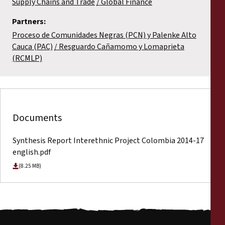
Supply Chains and Trade
Global Finance
Partners:
Proceso de Comunidades Negras (PCN) y Palenke Alto
Cauca (PAC)
Resguardo Cañamomo y Lomaprieta
(RCMLP)
Documents
Synthesis Report Interethnic Project Colombia 2014-17
english.pdf
(8.25 MB)