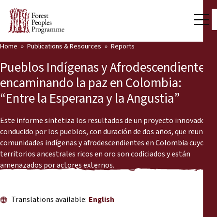
Home
Publications & Resources
Reports
Our Work
Pueblos Indígenas y Afrodescendientes
Community Voices
encaminando la paz en Colombia:
“Entre la Esperanza y la Angustia”
Partners & Countries
Latest News
Este informe sintetiza los resultados de un proyecto innovador
conducido por los pueblos, con duración de dos años, que reunió a
Back
comunidades indígenas y afrodescendientes en Colombia cuyos
Publications & Resources
territorios ancestrales ricos en oro son codiciados y están
amenazados por actores externos.
Publications & Resources
Who we are
Press Room
News
Translations available:
English
Support Us