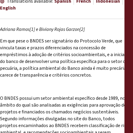
Translations available:
Spanish
French
Indonesian
Reports
English
Press Releases
Adriana Ramos[1] e Biviany Rojas Garzon[2]
Training Materials
Em que pese o BNDES ser signatário do Protocolo Verde, que
vincula taxas e prazos diferenciados na concessão de
Briefing Papers
empréstimos à adoção de critérios socioambientais, e a iniciativa
do banco de desenvolver uma política específica para o setor da
pecuária, a política ambiental do Banco ainda é muito precária e
Legal Submissions
carece de transparência e critérios concretos.
Declarations
O BNDES possui um setor ambiental específico desde 1989, no
Annual Reports
âmbito do qual são analisadas as exigências para aprovação de
projetos e financiados os chamados negócios sustentáveis.
Segundo informações divulgadas no site do Banco, todos
projetos encaminhados ao BNDES recebem classificação de risco
ambiental, e recomendações socioambientais a serem