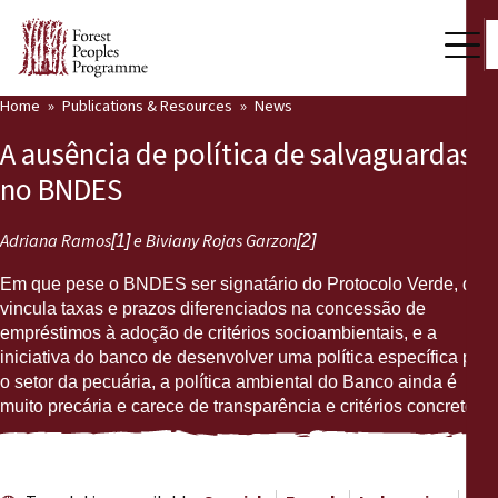
Home
Publications & Resources
News
Our Work
A ausência de política de salvaguardas
Community Voices
no BNDES
Partners & Countries
Adriana Ramos
e Biviany Rojas Garzon
[1]
[2]
Latest News
Em que pese o BNDES ser signatário do Protocolo Verde, que
vincula taxas e prazos diferenciados na concessão de
Back
Publications & Resources
empréstimos à adoção de critérios socioambientais, e a
iniciativa do banco de desenvolver uma política específica para
Publications & Resources
Who we are
o setor da pecuária, a política ambiental do Banco ainda é
muito precária e carece de transparência e critérios concretos.
Press Room
News
Support Us