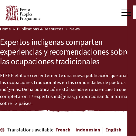
Home
Publications & Resources
News
Our Work
Expertos indígenas comparten
Community Voices
experiencias y recomendaciones sobre
las ocupaciones tradicionales
Partners & Countries
Latest News
El FPP elaboró recientemente una nueva publicación que analiza
las ocupaciones tradicionales en las comunidades de pueblos
Back
indígenas. Dicha publicación está basada en una encuesta que
Publications & Resources
completaron 17 expertos indígenas, proporcionando información
sobre 13 países.
Publications & Resources
Who we are
Press Room
News
Translations available:
French
Indonesian
English
Support Us