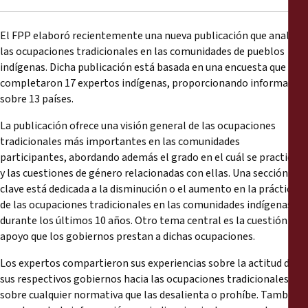
Reports
El FPP elaboró recientemente una nueva publicación que analiza
Press Releases
las ocupaciones tradicionales en las comunidades de pueblos
indígenas. Dicha publicación está basada en una encuesta que
Training Materials
completaron 17 expertos indígenas, proporcionando información
sobre 13 países.
Briefing Papers
La publicación ofrece una visión general de las ocupaciones
tradicionales más importantes en las comunidades
participantes, abordando además el grado en el cuál se practican
Legal Submissions
y las cuestiones de género relacionadas con ellas. Una sección
clave está dedicada a la disminución o el aumento en la práctica
Declarations
de las ocupaciones tradicionales en las comunidades indígenas
durante los últimos 10 años. Otro tema central es la cuestión del
Annual Reports
apoyo que los gobiernos prestan a dichas ocupaciones.
Los expertos compartieron sus experiencias sobre la actitud de
sus respectivos gobiernos hacia las ocupaciones tradicionales, y
sobre cualquier normativa que las desalienta o prohíbe. También