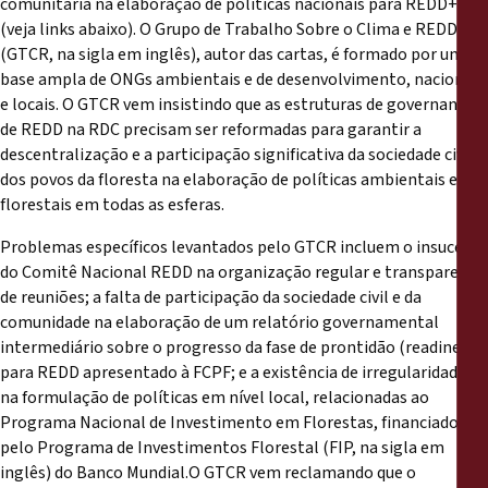
comunitária na elaboração de políticas nacionais para REDD+
(veja links abaixo). O Grupo de Trabalho Sobre o Clima e REDD,
(GTCR, na sigla em inglês), autor das cartas, é formado por uma
base ampla de ONGs ambientais e de desenvolvimento, nacionais
e locais. O GTCR vem insistindo que as estruturas de governança
de REDD na RDC precisam ser reformadas para garantir a
descentralização e a participação significativa da sociedade civil e
dos povos da floresta na elaboração de políticas ambientais e
florestais em todas as esferas.
Problemas específicos levantados pelo GTCR incluem o insucesso
do Comitê Nacional REDD na organização regular e transparente
de reuniões; a falta de participação da sociedade civil e da
comunidade na elaboração de um relatório governamental
intermediário sobre o progresso da fase de prontidão (readiness)
para REDD apresentado à FCPF; e a existência de irregularidades
na formulação de políticas em nível local, relacionadas ao
Programa Nacional de Investimento em Florestas, financiados
pelo Programa de Investimentos Florestal (FIP, na sigla em
inglês) do Banco Mundial.O GTCR vem reclamando que o