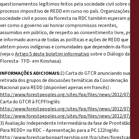
questionamentos legítimos feitos pela sociedade civil sobre o
processo impositivo de REDD em curso no país. Organizações da
sociedade civil e povos da floresta na RDC também esperam para
ver como o governo vai honrar compromissos recentes,
assumidos em público, de respeito ao consentimento livre, prévio
e informado acerca de todas as políticas e ações de REDD que
afetem povos indígenas e comunidades que dependem da floresta
(veja o
Artigo 5 deste boletim informativo
sobre o Diálogo da
Floresta- TFD- em Kinshasa).
INFORMAÇÕES ADICIONAIS:
1) Carta do GTCR anunciando sua
retirada dos grupos de discussões temáticas da Coordenação
Nacional para REDD (disponível apenas em francês) :
http://www.forestpeoples.org/sites/fpp/files/news/2012/07/
Carta do GTCR à FCPFInglês:
http://www.forestpeoples.org/sites/fpp/files/news/2012/07
http://www.forestpeoples.org/sites/fpp/files/news/2012/07
3) Avaliação Independente Intermediária da fase de Prontidão
Para REDD+ na RDC – Apresentação para a PC 122Inglês:
http://www.forestcarbonpartnership.org/fcp/sites/forestc