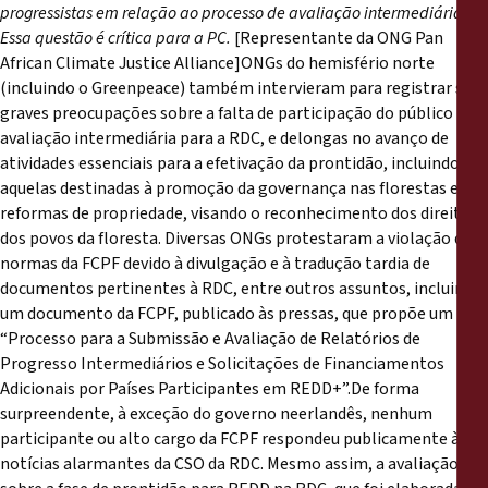
progressistas em relação ao processo de avaliação intermediária.
Essa questão é crítica para a PC.
[Representante da ONG Pan
African Climate Justice Alliance]ONGs do hemisfério norte
(incluindo o Greenpeace) também intervieram para registrar suas
graves preocupações sobre a falta de participação do público na
avaliação intermediária para a RDC, e delongas no avanço de
atividades essenciais para a efetivação da prontidão, incluindo
aquelas destinadas à promoção da governança nas florestas e
reformas de propriedade, visando o reconhecimento dos direitos
dos povos da floresta. Diversas ONGs protestaram a violação das
normas da FCPF devido à divulgação e à tradução tardia de
documentos pertinentes à RDC, entre outros assuntos, incluindo
um documento da FCPF, publicado às pressas, que propõe um
“Processo para a Submissão e Avaliação de Relatórios de
Progresso Intermediários e Solicitações de Financiamentos
Adicionais por Países Participantes em REDD+”.De forma
surpreendente, à exceção do governo neerlandês, nenhum
participante ou alto cargo da FCPF respondeu publicamente às
notícias alarmantes da CSO da RDC. Mesmo assim, a avaliação