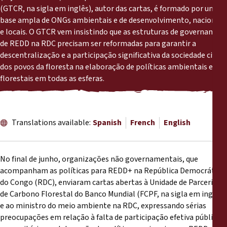
Reports
(GTCR, na sigla em inglês), autor das cartas, é formado por uma
base ampla de ONGs ambientais e de desenvolvimento, nacionais
e locais. O GTCR vem insistindo que as estruturas de governança
Press Releases
de REDD na RDC precisam ser reformadas para garantir a
descentralização e a participação significativa da sociedade civil e
Training Materials
dos povos da floresta na elaboração de políticas ambientais e
florestais em todas as esferas.
Briefing Papers
Legal Submissions
Translations available:
Spanish
French
English
Declarations
No final de junho, organizações não governamentais, que
acompanham as políticas para REDD+ na República Democrática
Annual Reports
do Congo (RDC), enviaram cartas abertas à Unidade de Parcerias
de Carbono Florestal do Banco Mundial (FCPF, na sigla em inglês)
e ao ministro do meio ambiente na RDC, expressando sérias
preocupações em relação à falta de participação efetiva pública e