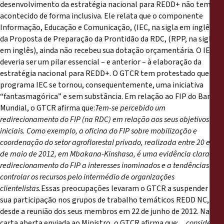
desenvolvimento da estratégia nacional para REDD+ não tem
acontecido de forma inclusiva. Ele relata que o componente
Informação, Educação e Comunicação, (IEC, na sigla em inglês),
da Proposta de Preparação da Prontidão da RDC, (RPP, na sigla
em inglês), ainda não recebeu sua dotação orçamentária. O IEC
deveria ser um pilar essencial – e anterior – à elaboração da
estratégia nacional para REDD+. O GTCR tem protestado que o
programa IEC se tornou, consequentemente, uma iniciativa
“fantasmagórica” e sem substância. Em relação ao FIP do Banco
Mundial, o GTCR afirma que:
Tem-se percebido um
redirecionamento do FIP (na RDC) em relação aos seus objetivos
iniciais. Como exemplo, a oficina do FIP sobre mobilização e
coordenação do setor agroflorestal privado, realizada entre 20 e 23
de maio de 2012, em Mbakana-Kinshasa, é uma evidência clara do
redirecionamento do FIP a interesses inominados e a tendências a se
controlar os recursos pelo intermédio de organizações
clientelistas.
Essas preocupações levaram o GTCR a suspender a
sua participação nos grupos de trabalho temáticos REDD NC,
desde a reunião dos seus membros em 22 de junho de 2012. Na
carta aberta enviada ao Ministro, o GTCR afirma que:
... considera