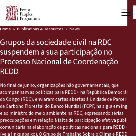
Home
Publications & Resources
News
Our Work
Grupos da sociedade civil na RDC
Community Voices
suspendem a sua participação no
Processo Nacional de Coordenação
Partners & Countries
REDD
Latest News
No final de junho, organizações não governamentais, que
Back
Publications & Resources
acompanham as políticas para REDD+ na República Democrática
do Congo (RDC), enviaram cartas abertas à Unidade de Parcerias
Publications & Resources
Who we are
de Carbono Florestal do Banco Mundial (FCPF, na sigla em inglês)
e ao ministro do meio ambiente na RDC, expressando sérias
Press Room
preocupações em relação à falta de participação efetiva pública e
News
comunitária na elaboração de políticas nacionais para REDD+
Support Us
(veja links abaixo). O Grupo de Trabalho Sobre o Clima e REDD,