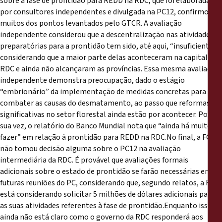
sobre a fase de prontidão para REDD na RDC, que foi elaborada
por consultores independentes e divulgada na PC12, confirmou
muitos dos pontos levantados pelo GTCR. A avaliação
independente considerou que a descentralização nas atividades
preparatórias para a prontidão tem sido, até aqui, “insuficientes”,
considerando que a maior parte delas aconteceram na capital da
RDC e ainda não alcançaram as províncias. Essa mesma avaliação
independente demonstra preocupação, dado o estágio
“embrionário” da implementação de medidas concretas para
combater as causas do desmatamento, ao passo que reformas
significativas no setor florestal ainda estão por acontecer. Por
sua vez, o relatório do Banco Mundial nota que “ainda há muito a
fazer” em relação à prontidão para REDD na RDC.No final, a FCPF
não tomou decisão alguma sobre o PC12 na avaliação
intermediária da RDC. É provável que avaliações formais
adicionais sobre o estado de prontidão se farão necessárias em
futuras reuniões do PC, considerando que, segundo relatos, a RDC
está considerando solicitar 5 milhões de dólares adicionais para
as suas atividades referentes à fase de prontidão.Enquanto isso,
ainda não está claro como o governo da RDC responderá aos