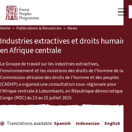
Home
Publications & Resources
News
Our Work
Industries extractives et droits humains
Community Voices
en Afrique centrale
Partners & Countries
Le Groupe de travail sur les industries extractives,
l’environnement et les violations des droits de l’homme de la
Latest News
Commission africaine des droits de l’homme et des peuples
(CADHP) a organisé une consultation sous-régionale pour
Back
Publications & Resources
l’Afrique centrale à Lubumbashi, en République démocratique du
Congo (RDC) du 13 au 15 juillet 2015.
Publications & Resources
Who we are
Press Room
News
Translations available:
Spanish
Indonesian
English
Support Us