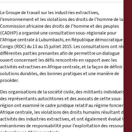
Reports
Le Groupe de travail sur les industries extractives,
Press Releases
l’environnement et les violations des droits de l’homme de la
Commission africaine des droits de l’homme et des peuples
(CADHP) a organisé une consultation sous-régionale pour
Training Materials
l’Afrique centrale à Lubumbashi, en République démocratique du
Congo (RDC) du 13 au 15 juillet 2015. Les consultations ont réuni
Briefing Papers
différentes parties prenantes afin de permettre un dialogue
ouvert concernant les défis rencontrés en rapport avec les
activités extractives en Afrique centrale, et la façon de définir des
Legal Submissions
solutions durables, des bonnes pratiques et une manière de
procéder.
Declarations
Des organisations de la société civile, des militants individuels,
des représentants autochtones et des avocats de cette sous-
Annual Reports
région ont examiné le cadre juridique relatif au régime foncier en
Afrique centrale, les violations des droits humains résultant des
activités des industries extractives, et ont également évalué les
mécanismes de responsabilité pour l’exploitation des ressources