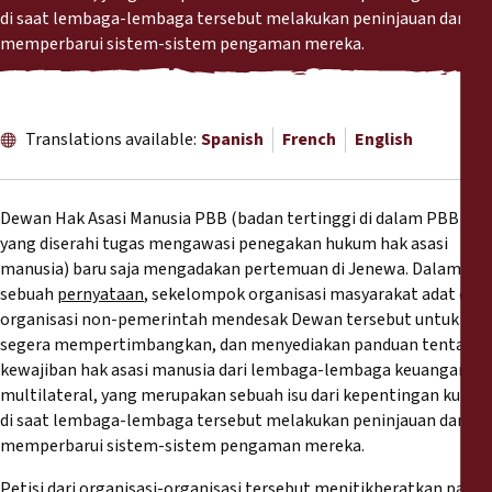
Reports
di saat lembaga-lembaga tersebut melakukan peninjauan dan
memperbarui sistem-sistem pengaman mereka.
Press Releases
Training Materials
Translations available:
Spanish
French
English
Briefing Papers
Dewan Hak Asasi Manusia PBB (badan tertinggi di dalam PBB
yang diserahi tugas mengawasi penegakan hukum hak asasi
Legal Submissions
manusia) baru saja mengadakan pertemuan di Jenewa. Dalam
sebuah
pernyataan
, sekelompok organisasi masyarakat adat dan
Declarations
organisasi non-pemerintah mendesak Dewan tersebut untuk
segera mempertimbangkan, dan menyediakan panduan tentang
kewajiban hak asasi manusia dari lembaga-lembaga keuangan
Annual Reports
multilateral, yang merupakan sebuah isu dari kepentingan kunci
di saat lembaga-lembaga tersebut melakukan peninjauan dan
memperbarui sistem-sistem pengaman mereka.
Petisi dari organisasi-organisasi tersebut menitikberatkan pada