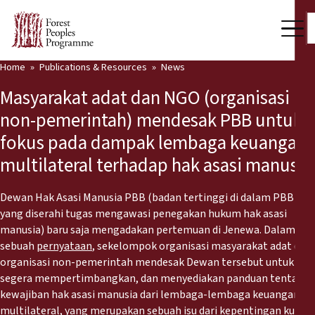
Home
Publications & Resources
News
Our Work
Masyarakat adat dan NGO (organisasi
Community Voices
non-pemerintah) mendesak PBB untuk
fokus pada dampak lembaga keuangan
Partners & Countries
multilateral terhadap hak asasi manusia
Latest News
Dewan Hak Asasi Manusia PBB (badan tertinggi di dalam PBB
Back
Publications & Resources
yang diserahi tugas mengawasi penegakan hukum hak asasi
manusia) baru saja mengadakan pertemuan di Jenewa. Dalam
Publications & Resources
Who we are
sebuah
pernyataan
, sekelompok organisasi masyarakat adat dan
organisasi non-pemerintah mendesak Dewan tersebut untuk
Press Room
segera mempertimbangkan, dan menyediakan panduan tentang
News
kewajiban hak asasi manusia dari lembaga-lembaga keuangan
Support Us
multilateral, yang merupakan sebuah isu dari kepentingan kunci