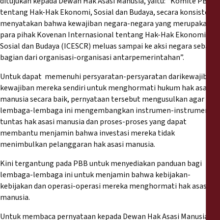
ditujukan kepada Dewan Hak Asasi Manusia, yaitu: “Komite PBB
tentang Hak-Hak Ekonomi, Sosial dan Budaya, secara konsisten
menyatakan bahwa kewajiban negara-negara yang merupakan
para pihak Kovenan Internasional tentang Hak-Hak Ekonomi,
Sosial dan Budaya (ICESCR) meluas sampai ke aksi negara sebagai
bagian dari organisasi-organisasi antarpemerintahan”.
Untuk dapat memenuhi persyaratan-persyaratan darikewajiban-
kewajiban mereka sendiri untuk menghormati hukum hak asasi
manusia secara baik, pernyataan tersebut mengusulkan agar
lembaga-lembaga ini mengembangkan instrumen-instrumen uji
tuntas hak asasi manusia dan proses-proses yang dapat
membantu menjamin bahwa investasi mereka tidak
menimbulkan pelanggaran hak asasi manusia.
Kini tergantung pada PBB untuk menyediakan panduan bagi
lembaga-lembaga ini untuk menjamin bahwa kebijakan-
kebijakan dan operasi-operasi mereka menghormati hak asasi
manusia.
Untuk membaca pernyataan kepada Dewan Hak Asasi Manusia