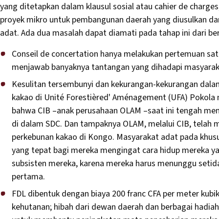
yang ditetapkan dalam klausul sosial atau cahier de charges
proyek mikro untuk pembangunan daerah yang diusulkan dan
adat. Ada dua masalah dapat diamati pada tahap ini dari be
Conseil de concertation hanya melakukan pertemuan satu 
menjawab banyaknya tantangan yang dihadapi masyarak
Kesulitan tersembunyi dan kekurangan-kekurangan dalam 
kakao di Unité Forestièred' Aménagement (UFA) Pokola
bahwa CIB –anak perusahaan OLAM –saat ini tengah men
di dalam SDC. Dan tampaknya OLAM, melalui CIB, telah
perkebunan kakao di Kongo. Masyarakat adat pada khus
yang tepat bagi mereka mengingat cara hidup mereka yan
subsisten mereka, karena mereka harus menunggu seti
pertama.
FDL dibentuk dengan biaya 200 franc CFA per meter kubik
kehutanan; hibah dari dewan daerah dan berbagai hadia