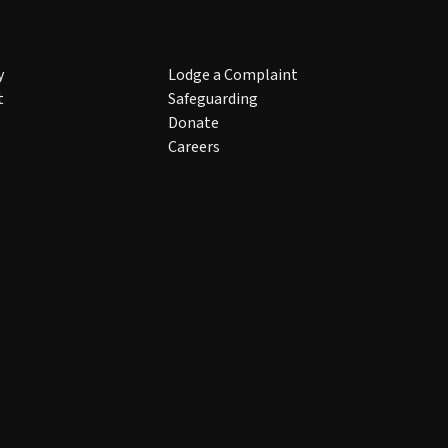
y
Lodge a Complaint
t
Safeguarding
Donate
Careers