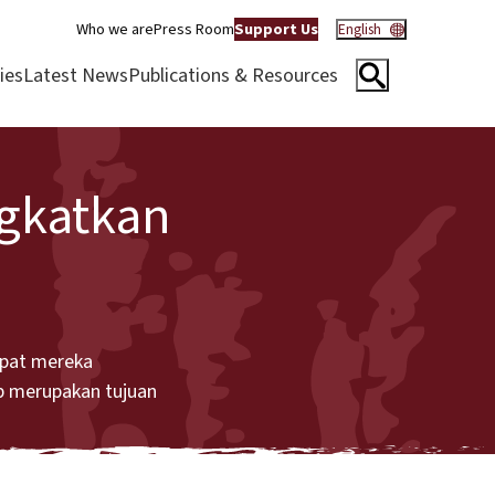
Who we are
Press Room
Support Us
English
ies
Latest News
Publications & Resources
gkatkan
mpat mereka
p merupakan tujuan