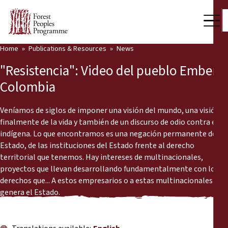
Home
Publications & Resources
News
Our Work
"Resistencia": Video del pueblo Emberá,
Community Voices
Colombia
Partners & Countries
Veníamos de siglos de imponer una visión del mundo, una visión
finalmente de la vida y también de un discurso de odio contra el
Latest News
indígena. Lo que encontramos es una negación permanente del
Estado, de las instituciones del Estado frente al derecho
Back
Publications & Resources
territorial que tenemos. Hay intereses de multinacionales,
proyectos que llevan desarrollando fundamentalmente con los
Publications & Resources
Who we are
derechos que... A estos empresarios o a estas multinacionales les
genera el Estado.
Press Room
News
Support Us