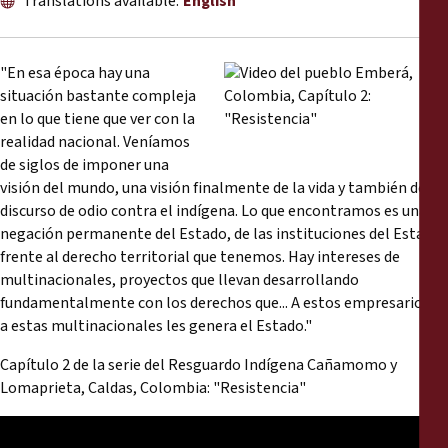
Translations available:
English
Reports
Press Releases
"En esa época hay una
situación bastante compleja
en lo que tiene que ver con la
Training Materials
realidad nacional. Veníamos
de siglos de imponer una
Briefing Papers
visión del mundo, una visión finalmente de la vida y también de un
discurso de odio contra el indígena. Lo que encontramos es una
Legal Submissions
negación permanente del Estado, de las instituciones del Estado
frente al derecho territorial que tenemos. Hay intereses de
multinacionales, proyectos que llevan desarrollando
Declarations
fundamentalmente con los derechos que... A estos empresarios o
a estas multinacionales les genera el Estado."
Annual Reports
Capítulo 2 de la serie del Resguardo Indígena Cañamomo y
Lomaprieta, Caldas, Colombia: "Resistencia"