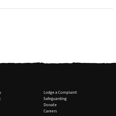
y
Lodge a Complaint
t
Safeguarding
Donate
Careers