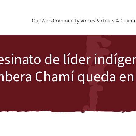
Our Work
Community Voices
Partners & Countr
sinato de líder indíge
mbera Chamí queda en