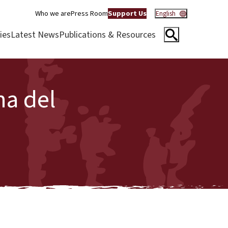
Who we are
Press Room
Support Us
English
ies
Latest News
Publications & Resources
na del