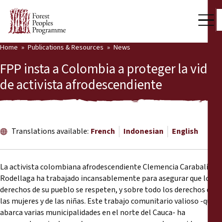
Home
Publications & Resources
News
Our Work
FPP insta a Colombia a proteger la vida
Community Voices
de activista afrodescendiente
Partners & Countries
Latest News
Translations available:
French
Indonesian
English
Back
Publications & Resources
La activista colombiana afrodescendiente Clemencia Carabalí
Publications & Resources
Who we are
Rodellaga ha trabajado incansablemente para asegurar que los
derechos de su pueblo se respeten, y sobre todo los derechos de
Press Room
News
las mujeres y de las niñas. Este trabajo comunitario valioso -que
abarca varias municipalidades en el norte del Cauca- ha
Support Us