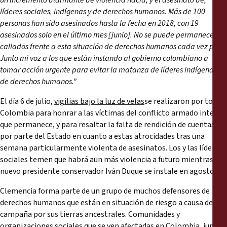
un incremento alarmante de violencia hacia, y el asesinato de,
líderes sociales, indígenas y de derechos humanos. Más de 100
personas han sido asesinados hasta la fecha en 2018, con 19
asesinados solo en el último mes [junio]. No se puede permanecer
callados frente a esta situación de derechos humanos cada vez peor.
Junto mi voz a los que están instando al gobierno colombiano a
tomar acción urgente para evitar la matanza de líderes indígenas y
de derechos humanos.”
El día 6 de julio,
vigilias bajo la luz de velas
se realizaron por toda
Colombia para honrar a las víctimas del conflicto armado interno
que permanece, y para resaltar la falta de rendición de cuentas
por parte del Estado en cuanto a estas atrocidades tras una
semana particularmente violenta de asesinatos. Los y las líderes
sociales temen que habrá aun más violencia a futuro mientras el
nuevo presidente conservador Iván Duque se instale en agosto.
Clemencia forma parte de un grupo de muchos defensores de
derechos humanos que están en situación de riesgo a causa de la
campaña por sus tierras ancestrales. Comunidades y
organizaciones sociales que se ven afectadas en Colombia, junto