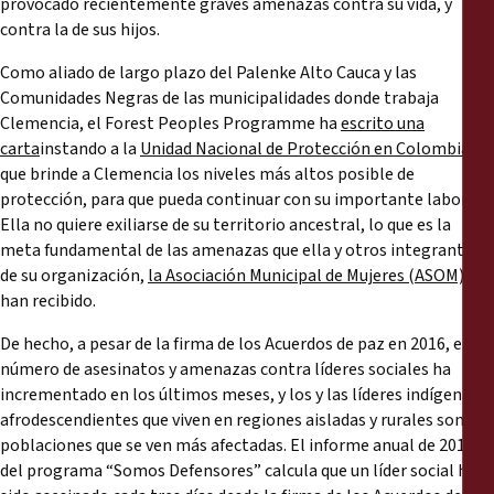
provocado recientemente graves amenazas contra su vida, y
Reports
contra la de sus hijos.
Press Releases
Como aliado de largo plazo del Palenke Alto Cauca y las
Comunidades Negras de las municipalidades donde trabaja
Clemencia, el Forest Peoples Programme ha
escrito una
Training Materials
carta
instando a la
Unidad Nacional de Protección en Colombia
a
que brinde a Clemencia los niveles más altos posible de
Briefing Papers
protección, para que pueda continuar con su importante labor.
Ella no quiere exiliarse de su territorio ancestral, lo que es la
meta fundamental de las amenazas que ella y otros integrantes
Legal Submissions
de su organización,
la Asociación Municipal de Mujeres (ASOM)
,
han recibido.
Declarations
De hecho, a pesar de la firma de los Acuerdos de paz en 2016, el
número de asesinatos y amenazas contra líderes sociales ha
Annual Reports
incrementado en los últimos meses, y los y las líderes indígenas y
afrodescendientes que viven en regiones aisladas y rurales son las
poblaciones que se ven más afectadas. El informe anual de 2017
del programa “Somos Defensores” calcula que un líder social ha