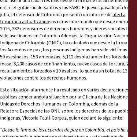
sido asesinado cada tres días desde la firma de los Acuerdos de paz
entre el gobierno de Santos y las FARC. El jueves pasado,día 5 de
julio, el defensor de Colombia presentó un informe de
alerta
temprana actualizando
sus cifras informando que desde enero del
2016, 282 defensores de derechos humanos y líderes sociales han
sido asesinados en Colombia.Además, la Organización Nacional
Indígena de Colombia (ONIC), ha calculado que desde la firma de
los Acuerdos de paz,
las personas indígenas han sido víctimas de
59 asesinatos
, 153 amenazas, 5,112 desplazamientos forzados en
masa, 8,238 casos de confinamiento, nueve casos de tortura, 25
reclutamientos forzados y 19 asaltos, lo que da un total de 13,615
violaciones contra los derechos humanos.
Esta situación alarmante ha resultado en varias
declaraciones
públicas condenando
la situación por la Oficina de las Naciones
Unidas de Derechos Humanos en Colombia, además de la
Relatora Especial de las ONU sobre los derechos de los pueblos
indígenas, Victoria Tauli-Corpuz, quien declaró lo siguiente:
“Desde la firma de los acuerdos de paz en Colombia, el país ha visto