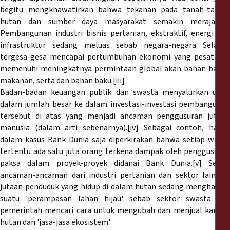
begitu mengkhawatirkan bahwa tekanan pada tanah-tanah,
hutan dan sumber daya masyarakat semakin merajalela.
Pembangunan industri bisnis pertanian, ekstraktif, energi dan
infrastruktur sedang meluas sebab negara-negara Selatan
tergesa-gesa mencapai pertumbuhan ekonomi yang pesat dan
memenuhi meningkatnya permintaan global akan bahan bakar,
makanan, serta dan bahan baku.[iii]
Badan-badan keuangan publik dan swasta menyalurkan uang
dalam jumlah besar ke dalam investasi-investasi pembangunan
tersebut di atas yang menjadi ancaman penggusuran jutaan
manusia (dalam arti sebenarnya).[iv] Sebagai contoh, hanya
dalam kasus Bank Dunia saja diperkirakan bahwa setiap waktu
tertentu ada satu juta orang terkena dampak oleh penggusuran
paksa dalam proyek-proyek didanai Bank Dunia.[v] Selain
ancaman-ancaman dari industri pertanian dan sektor lainnya,
jutaan penduduk yang hidup di dalam hutan sedang menghadapi
suatu 'perampasan lahan hijau' sebab sektor swasta dan
pemerintah mencari cara untuk mengubah dan menjual karbon
hutan dan 'jasa-jasa ekosistem'.