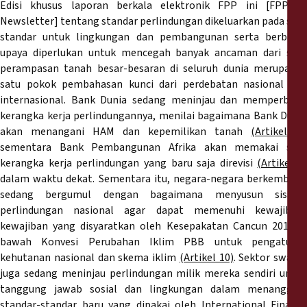
Edisi khusus laporan berkala elektronik FPP ini [FPP E-
Newsletter] tentang standar perlindungan dikeluarkan pada saat
standar untuk lingkungan dan pembangunan serta berbagai
upaya diperlukan untuk mencegah banyak ancaman dari satu
perampasan tanah besar-besaran di seluruh dunia merupakan
satu pokok pembahasan kunci dari perdebatan nasional dan
internasional. Bank Dunia sedang meninjau dan memperbarui
kerangka kerja perlindungannya, menilai bagaimana Bank Dunia
akan menangani HAM dan kepemilikan tanah
(Artikel 5)
,
sementara Bank Pembangunan Afrika akan memakai satu
kerangka kerja perlindungan yang baru saja direvisi
(Artikel 9)
dalam waktu dekat. Sementara itu, negara-negara berkembang
sedang bergumul dengan bagaimana menyusun sistem
perlindungan nasional agar dapat memenuhi kewajiban-
kewajiban yang disyaratkan oleh Kesepakatan Cancun 2010 di
bawah Konvesi Perubahan Iklim PBB untuk pengaturan
kehutanan nasional dan skema iklim
(Artikel 10)
. Sektor swasta
juga sedang meninjau perlindungan milik mereka sendiri untuk
tanggung jawab sosial dan lingkungan dalam menanggapi
standar-standar baru yang dipakai oleh International Finance