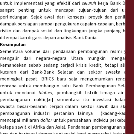
untuk implementasi yang efektif dari
seluruh
kerja Bank Dunia
sangat penting untuk mencapai tujuan-tujuan dari upaya
perlindungan. Sejak awal dari konsepsi proyek dan penilaian
dampak persiapan sampai pengukuran capaian-capaian, berbagai
risiko dan dampak sosial dan lingkungan jangka panjang harus
ditempatkan di garis depan analisis Bank Dunia.
Kesimpulan
Sementara volume dari pendanaan pembangunan resmi yang
mengalir dari negara-negara Utara mungkin mengalami
kemandekan sebab sedang terjadi krisis kredit, tetapi aliran-
kucuran dari Bank-Bank Selatan dan sektor swasta akan
meningkat pesat. BRICS baru saja mengumumkan rencana-
rencana untuk membangun satu Bank Pembangunan Selatan
untuk mendanai
biofuel,
pembangkit listrik tenaga air da
pembangunan nuklir,[xi] sementara itu investasi kalangan
swasta besar-besaran terjadi dalam sektor sawit dan skema
pembangunan industri pertanian lainnya (kadang-kadang
mencapai miliaran
dollar
untuk perusahaan individu perkebunan
kelapa sawit di Afrika dan Asia). Pendanaan pembangunan skala