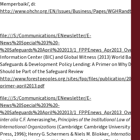
Memperbaiki’, di:
http://www.ohchr.org/EN/Issues/Business/Pages/WGHRandtrans
file:///S:/Communications/ENewsletter/E-
News%20Special%203%20-
%20Safeguards%20April%202013/1_FPPEnews_Apr2013_Overvi
Information Center (BIC) and Global Witness (2013) World Bank
Safeguards & Development Policy Lending: A Primer on Why DPLs
Should be Part of the Safeguard Review
http://www.forestpeoples.org/sites/fpp/files/publication/2013/
primer-april2013.pdf
file:///S:/Communications/ENewsletter/E-
News%20Special%203%20-
%20Safeguards%20April%202013/1_FPPEnews_Apr2013_Overvi
inter alia
C.F. Amerasinghe,
Principles of the Institutional Law of
International Organizations
(Cambridge: Cambridge University
Press, 1996); Henry G. Schermers & Niels M. Blokker,
International