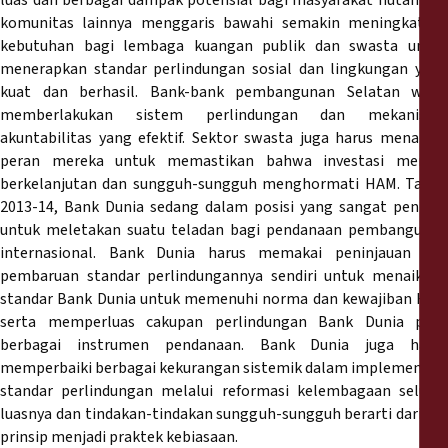
luas dan berbagai dampak potensial bagi masyarakat hutan dan
komunitas lainnya menggaris bawahi semakin meningkatnya
kebutuhan bagi lembaga kuangan publik dan swasta untuk
menerapkan standar perlindungan sosial dan lingkungan yang
kuat dan berhasil. Bank-bank pembangunan Selatan wajib
memberlakukan sistem perlindungan dan mekanisme
akuntabilitas yang efektif. Sektor swasta juga harus menaikan
peran mereka untuk memastikan bahwa investasi mereka
berkelanjutan dan sungguh-sungguh menghormati HAM. Tahun
2013-14, Bank Dunia sedang dalam posisi yang sangat penting
untuk meletakan suatu teladan bagi pendanaan pembangunan
internasional. Bank Dunia harus memakai peninjauan dan
pembaruan standar perlindungannya sendiri untuk menaikkan
standar Bank Dunia untuk memenuhi norma dan kewajiban HAM
serta memperluas cakupan perlindungan Bank Dunia pada
berbagai instrumen pendanaan. Bank Dunia juga harus
memperbaiki berbagai kekurangan sistemik dalam implementasi
standar perlindungan melalui reformasi kelembagaan seluas-
luasnya dan tindakan-tindakan sungguh-sungguh berarti dari hal
prinsip menjadi praktek kebiasaan.