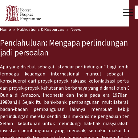
Home
Publications & Resources
News
Our Work
Pendahuluan: Mengapa perlindungan
Community Voices
jadi persoalan
Partners & Countries
Apa yang disebut sebagai “standar perlindungan” bagi lembaga-
lembaga keuangan internasional muncul sebagai satu
Latest News
konsekuensi dari proyek-proyek raksasa kolonialisasi pertanian
dan proyek-proyek kehutanan berbahaya yang didanai oleh Bank
Back
Publications & Resources
Dunia di Amazon, Indonesia dan India pada era 1970an dan
1980an.
Sejak itu bank-bank pembangunan multilateral dan
[i]
Publications & Resources
Who we are
badan-badan pembangunan lainnya membuat kebijakan
perlindungan mereka sendiri dan mekanisme pengaduan terkait.
Press Room
News
Selain kebutuhan untuk melindungi hak-hak masyarakat dari
investasi pembangunan yang merusak, semakin diakui bahwa
Support Us
proyek-proyek konservasi dan 'pembangunan komunitas' yang