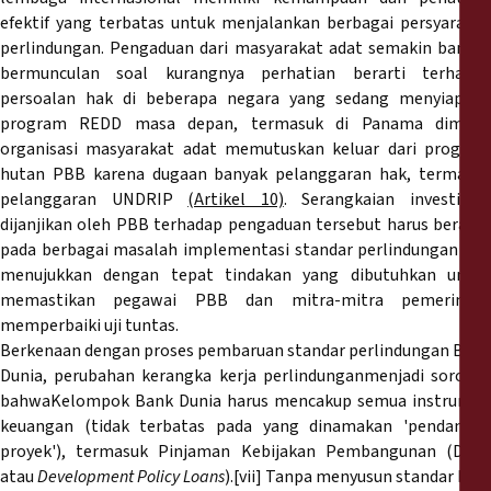
efektif yang terbatas untuk menjalankan berbagai persyaratan
perlindungan. Pengaduan dari masyarakat adat semakin banyak
bermunculan soal kurangnya perhatian berarti terhadap
persoalan hak di beberapa negara yang sedang menyiapkan
program REDD masa depan, termasuk di Panama dimana
organisasi masyarakat adat memutuskan keluar dari program
hutan PBB karena dugaan banyak pelanggaran hak, termasuk
pelanggaran UNDRIP
(Artikel 10)
. Serangkaian investigas
dijanjikan oleh PBB terhadap pengaduan tersebut harus berakar
pada berbagai masalah implementasi standar perlindungan dan
menujukkan dengan tepat tindakan yang dibutuhkan untuk
memastikan pegawai PBB dan mitra-mitra pemerintah
memperbaiki uji tuntas.
Berkenaan dengan proses pembaruan standar perlindungan Bank
Dunia, perubahan kerangka kerja perlindunganmenjadi sorotan
bahwaKelompok Bank Dunia harus mencakup semua instrumen
keuangan (tidak terbatas pada yang dinamakan 'pendanaan
proyek'), termasuk Pinjaman Kebijakan Pembangunan (DPLs
atau
Development Policy Loans
).[vii] Tanpa menyusun standar baru