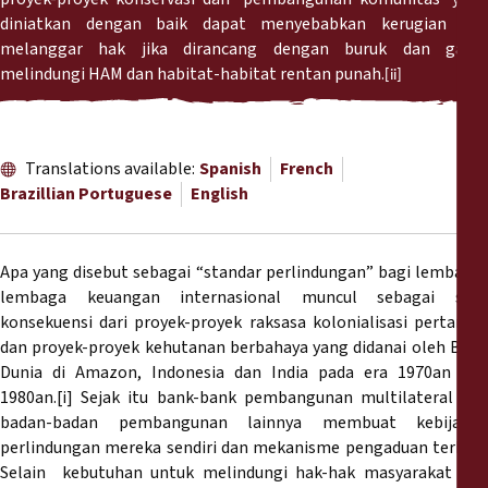
Reports
diniatkan dengan baik dapat menyebabkan kerugian dan
melanggar hak jika dirancang dengan buruk dan gagal
Press Releases
melindungi HAM dan habitat-habitat rentan punah.
[ii]
Training Materials
Translations available:
Spanish
French
Briefing Papers
Brazillian Portuguese
English
Legal Submissions
Apa yang disebut sebagai “standar perlindungan” bagi lembaga-
lembaga keuangan internasional muncul sebagai satu
Declarations
konsekuensi dari proyek-proyek raksasa kolonialisasi pertanian
dan proyek-proyek kehutanan berbahaya yang didanai oleh Bank
Dunia di Amazon, Indonesia dan India pada era 1970an dan
Annual Reports
1980an.[i] Sejak itu bank-bank pembangunan multilateral dan
badan-badan pembangunan lainnya membuat kebijakan
perlindungan mereka sendiri dan mekanisme pengaduan terkait.
Selain kebutuhan untuk melindungi hak-hak masyarakat dari