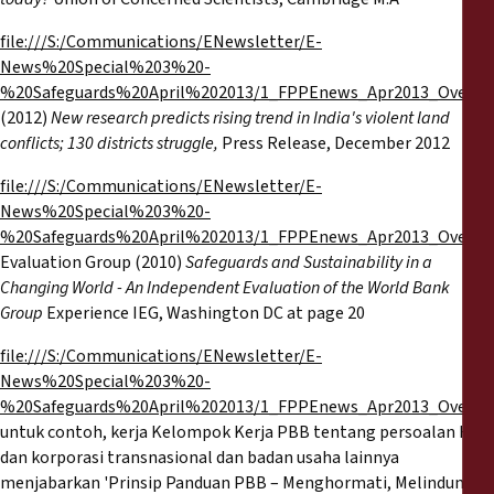
file:///S:/Communications/ENewsletter/E-
News%20Special%203%20-
%20Safeguards%20April%202013/1_FPPEnews_Apr2013_Overvi
(2012)
New research predicts rising trend in India's violent land
conflicts; 130 districts struggle,
Press Release, December 2012
file:///S:/Communications/ENewsletter/E-
News%20Special%203%20-
%20Safeguards%20April%202013/1_FPPEnews_Apr2013_Overvi
Evaluation Group (2010)
Safeguards and Sustainability in a
Changing World - An Independent Evaluation of the World Bank
Group
Experience IEG, Washington DC at page 20
file:///S:/Communications/ENewsletter/E-
News%20Special%203%20-
%20Safeguards%20April%202013/1_FPPEnews_Apr2013_Overvi
untuk contoh, kerja Kelompok Kerja PBB tentang persoalan HAM
dan korporasi transnasional dan badan usaha lainnya
menjabarkan 'Prinsip Panduan PBB – Menghormati, Melindungi,