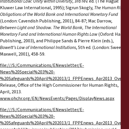
Institutional Law: Unity within Diversity
, 3rd rev. ed. (The Hague:
Kluwer Law International, 1995); Sigrun Skogly,
The Human Rights
Obligations of the World Bank and International Monetary Fund
(London: Cavendish Publishing, 2001), 84-87; Mac Darrow,
Between Light and Shadow. The World Bank, The International
Monetary Fund and International Human Rights Law
(Oxford: Hart
Publishing, 2003), and Philippe Sands & Pierre Klein (eds.),
Bowett’s Law of International Institutions
, 5th ed. (London: Sweet &
Maxwell, 2001), 458-59.
file:///S:/Communications/ENewsletter/E-
News%20Special%203%20-
%20Safeguards%20April%202013/1_FPPEnews_Apr2013_Overvi
Release, Office of the High Commissioner for Human Rights,
April, 2013.
www.ohchr.org/EN/NewsEvents/Pages/DisplayNews.aspx
file:///S:/Communications/ENewsletter/E-
News%20Special%203%20-
%20Safeguards%20April%202013/1_FPPEnews_Apr2013_Overvi