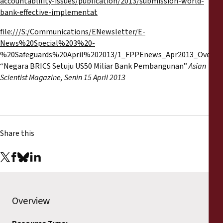
accountablility-issues/publication/2013/submission-world-
bank-effective-implementat
file:///S:/Communications/ENewsletter/E-
News%20Special%203%20-
%20Safeguards%20April%202013/1_FPPEnews_Apr2013_Overvi
“Negara BRICS Setuju US50 Miliar Bank Pembangunan”
Asian
Scientist Magazine, Senin 15 April 2013
Share this
Overview