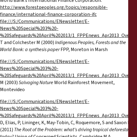
World Bank’s International Finance Corporation:
http://www.forestpeoples.org/topics/responsible-
finance/international-finance-corporation-ifc
file:///S:/Communications/ENewsletter/E-
News%20Special%203%20-
%20Safeguards%20April%202013/1_FPPEnews_Apr2013_Overvi
T and Colchester M (2000)
Indigenous Peoples, Forests and the
World Bank: a synthesis paper
FPP, Moreton in Marsh
file:///S:/Communications/ENewsletter/E-
News%20Special%203%20-
%20Safeguards%20April%202013/1_FPPEnews_Apr2013_Overvi
M (2003)
Salvaging Nature
World Rainforest Movement,
Montevideo
file:///S:/Communications/ENewsletter/E-
News%20Special%203%20-
%20Safeguards%20April%202013/1_FPPEnews_Apr2013_Overvi
D, Elias, P, Lininger, K, May-Tobin, C, Roquemore, S and Saxon E
(2011)
The Root of the Problem: what’s driving tropical deforestation
today?
Union of Concerned Scientists, Cambridge M.A