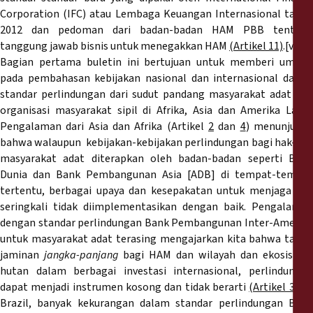
Corporation (IFC) atau Lembaga Keuangan Internasional tahun
2012 dan pedoman dari badan-badan HAM PBB tentang
tanggung jawab bisnis untuk menegakkan HAM
(Artikel 11)
.[vi]
Bagian pertama buletin ini bertujuan untuk memberi umpan
pada pembahasan kebijakan nasional dan internasional dalam
standar perlindungan dari sudut pandang masyarakat adat dan
organisasi masyarakat sipil di Afrika, Asia dan Amerika Latin.
Pengalaman dari Asia dan Afrika (Artikel
2
dan
4
) menunjuka
bahwa walaupun kebijakan-kebijakan perlindungan bagi hak-hak
masyarakat adat diterapkan oleh badan-badan seperti Bank
Dunia dan Bank Pembangunan Asia [ADB] di tempat-tempat
tertentu, berbagai upaya dan kesepakatan untuk menjaga hak
seringkali tidak diimplementasikan dengan baik. Pengalaman
dengan standar perlindungan Bank Pembangunan Inter-Amerika
untuk masyarakat adat terasing mengajarkan kita bahwa tanpa
jaminan
jangka-panjang
bagi HAM dan wilayah dan ekosistem
hutan dalam berbagai investasi internasional, perlindungan
dapat menjadi instrumen kosong dan tidak berarti
(Artikel 3)
. D
Brazil, banyak kekurangan dalam standar perlindungan Bank