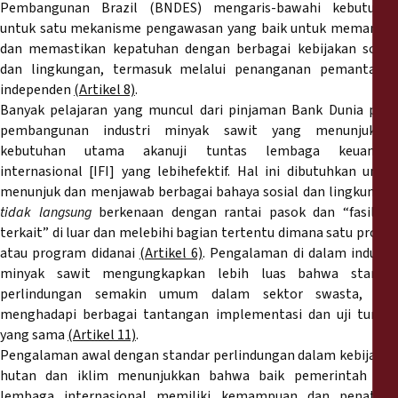
Pembangunan Brazil (BNDES) mengaris-bawahi kebutuhan
untuk satu mekanisme pengawasan yang baik untuk memantau
dan memastikan kepatuhan dengan berbagai kebijakan sosial
dan lingkungan, termasuk melalui penanganan pemantauan
independen
(Artikel 8)
.
Banyak pelajaran yang muncul dari pinjaman Bank Dunia pada
pembangunan industri minyak sawit yang menunjukkan
kebutuhan utama akanuji tuntas lembaga keuangan
internasional [IFI] yang lebihefektif. Hal ini dibutuhkan untuk
menunjuk dan menjawab berbagai bahaya sosial dan lingkungan
tidak langsung
berkenaan dengan rantai pasok dan “fasilita
terkait” di luar dan melebihi bagian tertentu dimana satu proyek
atau program didanai
(Artikel 6)
. Pengalaman di dalam industri
minyak sawit mengungkapkan lebih luas bahwa standar
perlindungan semakin umum dalam sektor swasta, dan
menghadapi berbagai tantangan implementasi dan uji tuntas
yang sama
(Artikel 11)
.
Pengalaman awal dengan standar perlindungan dalam kebijakan
hutan dan iklim menunjukkan bahwa baik pemerintah dan
lembaga internasional memiliki kemampuan dan penataan