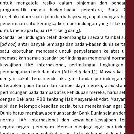
untuk mengelola resiko dalam pinjaman dan pendanaan
programatik melalu badan-badan perantara, Bank Dunia
terjebak dalam suatu jalan berbahaya yang dapat mengarah pada
penerimaan satu kerangka kerja perlindungan yang tidak cocok
untuk mencapai tujuan (Artikel
5
dan
7
).
Standar perlindungan telah dikembangkan secara tambal sulam
[
ad
hoc
] antar banyak lembaga dan badan-badan dunia serta ada
satu kebutuhan mendesak untuk penyelarasan ke atas untuk
memastikan semua standar perlindungan memenuhi norma dan
kewajiban HAM internasional, perlindungan lingkungan dan
pembangunan berkelanjutan (Artikel
5
dan
11
). Masyarakat ada
dengan kukuh terusmendesak agar standar perlindungan yang
diterapkan pada tanah dan sumber daya mereka, atau standard
perlindungan pada dampak atas kehidupan mereka, harus selaras
dengan Deklarasi PBB tentang Hak Masyarakat Adat. Masyarakat
sipil dan kelompok keadilan sosial terus menekankan agar Bank
Dunia harus membawa semua standar Bank Dunia sejalan dengan
norma HAM internasional dan kewajiban-kewajiban terkait
negara-negara peminjam. Mereka menjaga agar perlindungan
lembaga keuangan publik dan swasta tidak berada di luar hukum