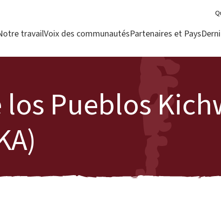
Q
Notre travail
Voix des communautés
Partenaires et Pays
Derni
 los Pueblos Kich
KA)