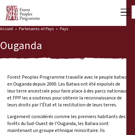
Accueil
Partenaires et Pays
Pays
Notre travail
Ouganda
Voix des communautés
Back
Partenaires et Pays
Partenaires et Pays
Dernières actualités
Forest Peoples Programme travaille avec le peuple batwa
en Ouganda depuis 2000. Les Batwa ont été expulsés de
Publications et ressources
leur terre ancestrale pour faire place à des parcs nationaux
Partenaires
et FPP les a soutenus pour obtenir la reconnaissance de
Qui nous sommes
leurs droits par l’État et la restitution de leurs terres.
Pays
Largement considérés comme les premiers habitants des
Salle de presse
forêts du Sud-Ouest de l’Ouganda, les Batwa sont
Nous soutenir
maintenant un groupe ethnique minoritaire. Ils