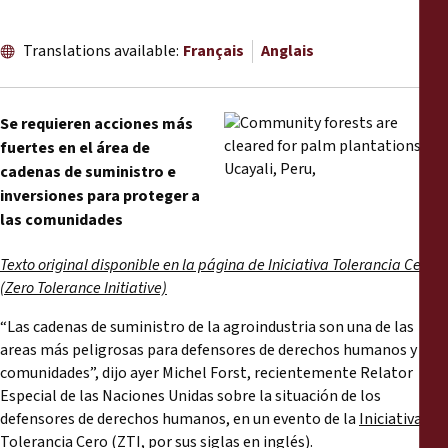
Rapports
Translations available:
Français
Anglais
Communiqués de presse
Matériel de formation
S
e requieren acciones más
fuertes en el área de
cadenas de suministro e
Documents d'information
inversiones para proteger a
las comunidades
Procédures juridiques
Texto original disponible en la página de Iniciativa Tolerancia Cero
(Zero Tolerance Initiative)
Déclarations
“Las cadenas de suministro de la agroindustria son una de las
Rapports annuels
areas más peligrosas para defensores de derechos humanos y
comunidades”, dijo ayer Michel Forst, recientemente Relator
Especial de las Naciones Unidas sobre la situación de los
defensores de derechos humanos, en un evento de la
Iniciativa
Tolerancia Cero
(ZTI, por sus siglas en inglés).