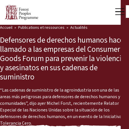
Accueil
Publications et ressources
Actualités
Notre travail
Defensores de derechos humanos hacen
Voix des communautés
llamado a las empresas del Consumer
Goods Forum para prevenir la violencia
Partenaires et Pays
y asesinatos en sus cadenas de
Dernières actualités
suministro
Back
Publications et ressources
“Las cadenas de suministro de la agroindustria son una de las
areas más peligrosas para defensores de derechos humanos y
Publications et ressources
Qui nous sommes
comunidades”, dijo ayer Michel Forst, recientemente Relator
Especial de las Naciones Unidas sobre la situación de los
Salle de presse
Actualités
defensores de derechos humanos, en un evento de la Iniciativa
Tolerancia Cero.
Nous soutenir