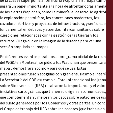
de la cual se superponía al territorio Wapichan. El mapa también
jugará un papel importante a la hora de afrontar otras amenazas
de las tierras Wapichan, como la minería, el desarrollo agrícola,
la exploración petrolífera, las concesiones madereras, los
cazadores furtivos y proyectos de infraestructura, y será un apoyo
fundamental en debates y acuerdos intercomunitarios sobre
cuestiones relacionadas con la gestión de las tierras y los
recursos. (Haga clic en la imagen de la derecha para ver una
sección ampliada del mapa).
En diferentes eventos paralelos al programa oficial de la reunión
del WG8J en Montreal, se pidió a los Wapichan que presentaran su
mapa y demostraran cómo y para qué se usa. Estas
presentaciones fueron acogidas con gran entusiasmo e interés.
La Secretaría del CDB así como el Foro Internacional Indígena
sobre Biodiversidad (IIFB) recalcaron la importancia y el valor de
iniciativas cartográficas que tienen su origen en comunidades, ya
que complementan y mejoran los datos sobre patrones de uso
del suelo generados por los Gobiernos y otras partes. En concreto
el Grupo de trabajo del IIFB sobre indicadores (que trabaja en la