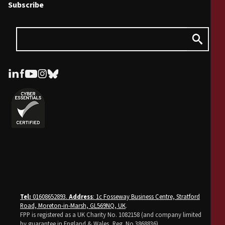
Subscribe
Tel:
01608652893.
Address
: 1c Fosseway Business Centre, Stratford
Road, Moreton-in-Marsh, GL569NQ, UK
.
FPP is registered as a UK Charity No. 1082158 (and company limited
by guarantee in England & Wales, Reg. No 3868836).