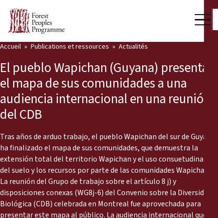
Accueil
Publications et ressources
Actualités
Notre travail
El pueblo Wapichan (Guyana) presenta
Voix des communautés
el mapa de sus comunidades a una
audiencia internacional en una reunión
Partenaires et Pays
del CDB
Dernières actualités
Tras años de arduo trabajo, el pueblo Wapichan del sur de Guyana
Back
Publications et ressources
ha finalizado el mapa de sus comunidades, que demuestra la
extensión total del territorio Wapichan y el uso consuetudinaria
Publications et ressources
Qui nous sommes
del suelo y los recursos por parte de las comunidades Wapichan.
La reunión del Grupo de trabajo sobre el artículo 8 j) y
Salle de presse
disposiciones conexas (WG8j-6) del Convenio sobre la Diversidad
Actualités
Biológica (CDB) celebrada en Montreal fue aprovechada para
Nous soutenir
presentar este mapa al público. La audiencia internacional quedó