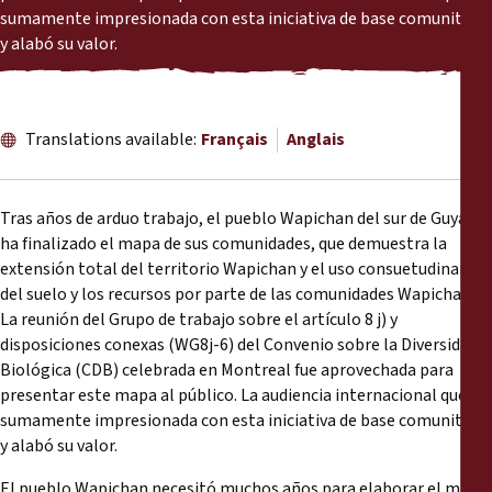
Rapports
sumamente impresionada con esta iniciativa de base comunitaria
y alabó su valor.
Communiqués de presse
Matériel de formation
Translations available:
Français
Anglais
Documents d'information
Tras años de arduo trabajo, el pueblo Wapichan del sur de Guyana
ha finalizado el mapa de sus comunidades, que demuestra la
Procédures juridiques
extensión total del territorio Wapichan y el uso consuetudinaria
del suelo y los recursos por parte de las comunidades Wapichan.
Déclarations
La reunión del Grupo de trabajo sobre el artículo 8 j) y
disposiciones conexas (WG8j-6) del Convenio sobre la Diversidad
Biológica (CDB) celebrada en Montreal fue aprovechada para
Rapports annuels
presentar este mapa al público. La audiencia internacional quedó
sumamente impresionada con esta iniciativa de base comunitaria
y alabó su valor.
El pueblo Wapichan necesitó muchos años para elaborar el mapa