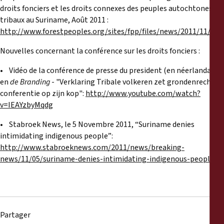
droits fonciers et les droits connexes des peuples autochtones et
tribaux au Suriname, Août 2011 :
http://www.forestpeoples.org/sites/fpp/files/news/2011/11
Nouvelles concernant la conférence sur les droits fonciers :
• Vidéo de la conférence de presse du president (en néerlandais)
en
de Branding
- "Verklaring Tribale volkeren zet grondenrechten
conferentie op zijn kop":
http://www.youtube.com/watch?
v=IEAYzbyMqdg
• Stabroek News, le 5 Novembre 2011, “Suriname denies
intimidating indigenous people”:
http://www.stabroeknews.com/2011/news/breaking-
news/11/05/suriname-denies-intimidating-indigenous-people/
Partager