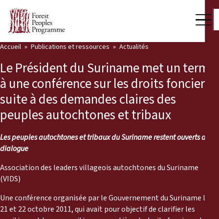
Accueil
Publications et ressources
Actualités
Notre travail
Le Président du Suriname met un terme
Voix des communautés
à une conférence sur les droits fonciers
suite à des demandes claires des
Partenaires et Pays
peuples autochtones et tribaux
Dernières actualités
Les peuples autochtones et tribaux du Suriname restent ouverts au
Back
Publications et ressources
dialogue
Publications et ressources
Qui nous sommes
Association des leaders villageois autochtones du Suriname
(VIDS)
Salle de presse
Actualités
Une conférence organisée par le Gouvernement du Suriname les
21 et 22 octobre 2011, qui avait pour objectif de clarifier les
Nous soutenir