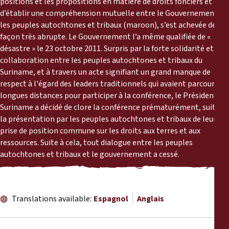
positions et les propositions en matière de droits fonciers et
Rapports
d’établir une compréhension mutuelle entre le Gouvernement et
les peuples autochtones et tribaux (maroon), s’est achevée de
Communiqués de presse
façon très abrupte. Le Gouvernement l’a même qualifiée de «
désastre » le 23 octobre 2011. Surpris par la forte solidarité et la
collaboration entre les peuples autochtones et tribaux du
Matériel de formation
Suriname, et à travers un acte signifiant un grand manque de
respect à l'égard des leaders traditionnels qui avaient parcouru de
Documents d'information
longues distances pour participer à la conférence, le Président du
Suriname a décidé de clore la conférence prématurément, suite à
Procédures juridiques
la présentation par les peuples autochtones et tribaux de leur
prise de position commune sur les droits aux terres et aux
ressources. Suite à cela, tout dialogue entre les peuples
Déclarations
autochtones et tribaux et le gouvernement a cessé.
Rapports annuels
Translations available:
Espagnol
Anglais