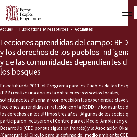
Accueil
Publications et ressources
Actualités
Notre travail
Lecciones aprendidas del campo: REDD+
Voix des communautés
y los derechos de los pueblos indígenas
y de las comunidades dependientes de
Partenaires et Pays
los bosques
Dernières actualités
En octubre de 2011, el Programa para los Pueblos de los Bosques
Back
Publications et ressources
(FPP) realizó una encuesta entre nuestros socios locales,
solicitándoles el señalar con precisión las experiencias clave y las
Publications et ressources
Qui nous sommes
lecciones aprendidas en relación con la REDD+ y los asuntos de
los derechos en los últimos tres años. Algunos de los socios que
Salle de presse
participaron incluyeron el Centro para el Medio Ambiente y el
Actualités
Desarrollo (CED por sus siglas en francés) y la Asociación Okani
Nous soutenir
(Camerún), el Círculo para la defensa del medio ambiente CEDEN