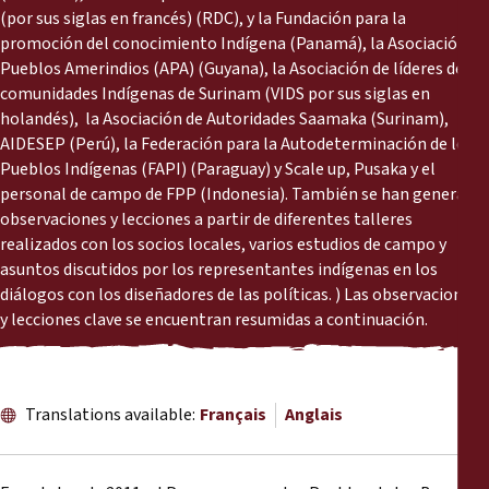
Rapports
(por sus siglas en francés) (RDC), y la Fundación para la
promoción del conocimiento Indígena (Panamá), la Asociación de
Pueblos Amerindios (APA) (Guyana), la Asociación de líderes de las
Communiqués de presse
comunidades Indígenas de Surinam (VIDS por sus siglas en
holandés), la Asociación de Autoridades Saamaka (Surinam),
Matériel de formation
AIDESEP (Perú), la Federación para la Autodeterminación de los
Pueblos Indígenas (FAPI) (Paraguay) y Scale up, Pusaka y el
Documents d'information
personal de campo de FPP (Indonesia). También se han generado
observaciones y lecciones a partir de diferentes talleres
realizados con los socios locales, varios estudios de campo y
Procédures juridiques
asuntos discutidos por los representantes indígenas en los
diálogos con los diseñadores de las políticas. ) Las observaciones
Déclarations
y lecciones clave se encuentran resumidas a continuación.
Rapports annuels
Translations available:
Français
Anglais