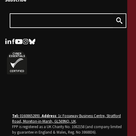
Subscribe
Tel:
01608652893.
Address
: 1c Fosseway Business Centre, Stratford
Road, Moreton-in-Marsh, GL569NQ, UK
.
FPP is registered as a UK Charity No. 1082158 (and company limited
by guarantee in England & Wales, Reg. No 3868836).