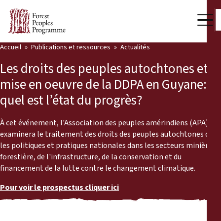
Accueil
Publications et ressources
Actualités
Notre travail
Les droits des peuples autochtones et la
Voix des communautés
mise en oeuvre de la DDPA en Guyane:
quel est l’état du progrès?
Partenaires et Pays
Dernières actualités
À cet événement, l'Association des peuples amérindiens (APA)
examinera le traitement des droits des peuples autochtones dans
Back
les politiques et pratiques nationales dans les secteurs minière,
Publications et ressources
forestière, de l'infrastructure, de la conservation et du
financement de la lutte contre le changement climatique.
Publications et ressources
Qui nous sommes
Pour voir le prospectus cliquer ici
Salle de presse
Actualités
Nous soutenir