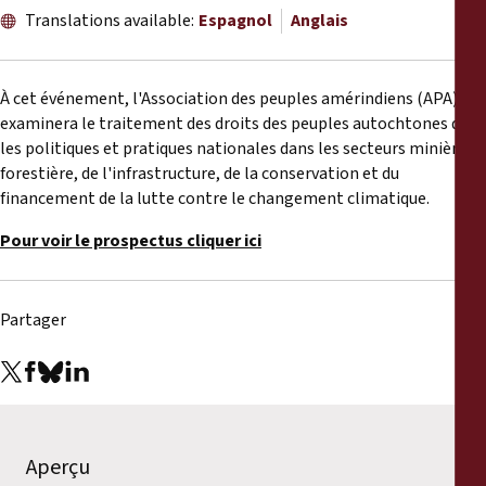
Rapports
Translations available:
Espagnol
Anglais
Communiqués de presse
À cet événement, l'Association des peuples amérindiens (APA)
examinera le traitement des droits des peuples autochtones dans
Matériel de formation
les politiques et pratiques nationales dans les secteurs minière,
forestière, de l'infrastructure, de la conservation et du
Documents d'information
financement de la lutte contre le changement climatique.
Pour voir le prospectus cliquer ici
Procédures juridiques
Déclarations
Partager
Rapports annuels
Aperçu