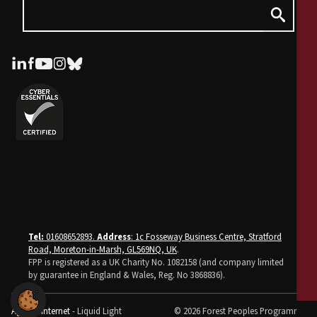
Tel:
01608652893.
Address
: 1c Fosseway Business Centre, Stratford
Road, Moreton-in-Marsh, GL569NQ, UK
.
FPP is registered as a UK Charity No. 1082158 (and company limited
by guarantee in England & Wales, Reg. No 3868836).
Agence internet
- Liquid Light
© 2026 Forest Peoples Programme