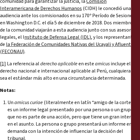
comunidad para garantizar la justicia, la
Comisión
Interamericana de Derechos Humanos
(CIDH) le concedió una
audiencia ante los comisionados en su 170º Período de Sesiones
en Washington D.C. el día 5 de diciembre de 2018. Dos miembros
de la comunidad viajarán a esta audiencia junto con sus asesores
legales, el I
nstituto de Defensa Legal (IDL)
, y los representantes
de
la Federación de Comunidades Nativas del Ucayali y Afluentes
(FECONAU)
.
[1]
La referencia al
derecho aplicable
en este
amicus
incluye el
derecho nacional e internacional aplicable al Perú, cualquiera que
sea el estándar más alto en una circunstancia determinada.
Notas:
Un
amicus curiae
(literalmente en latín “amigo de la corte”)
es un informe legal presentado por una persona o un grupo
que no es parte de una acción, pero que tiene un gran interés
en el asunto. La persona o grupo presentará un informe en la
demanda con la intención de influenciar la decisión del
tribunal.