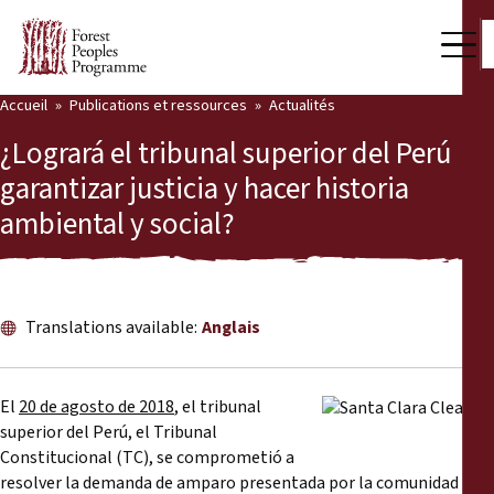
Accueil
Publications et ressources
Actualités
Notre travail
¿Logrará el tribunal superior del Perú
Voix des communautés
garantizar justicia y hacer historia
ambiental y social?
Partenaires et Pays
Dernières actualités
Back
Publications et ressources
Translations available:
Anglais
Publications et ressources
Qui nous sommes
El
20 de agosto de 2018
, el tribunal
Salle de presse
superior del Perú, el Tribunal
Actualités
Constitucional (TC), se comprometió a
Nous soutenir
resolver la demanda de amparo presentada por la comunidad