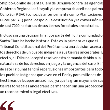
Rapports
Shipibo-Conibo de Santa Clara de Uchunya contra las agencias del
Gobierno Regional de Ucayali y la empresa de aceite de palma
Ocho Sur P SAC (conocida anteriormente como Plantaciones de
Communiqués de presse
Pucallpa SAC) por el despojo, la destrucción y la conversión ilegal
de casi 7000 hectáreas de sus tierras forestales ancestrales.
Matériel de formation
Incluso sin una decisión final por parte del TC, la comunidad de
Santa Clara ha hecho historia. Esta es la primera vez que el
Documents d'information
Tribunal Constitucional del Perú
tomará una decisión acerca de
los derechos de un pueblo indígena a sus tierras ancestrales. En
Procédures juridiques
efecto, el Tribunal aceptó resolver esta demanda debido a la
naturaleza de los derechos en juego y la urgencia del caso. El fallo
de este Tribunal tendrá repercusiones importantes para todos
Déclarations
los pueblos indígenas que viven en el Perú y para millones de
hectáreas de bosque amazónico, ya que la gran mayoría de sus
Rapports annuels
tierras forestales ancestrales permanecen sin una protección y
un reconocimiento legal efectivos.