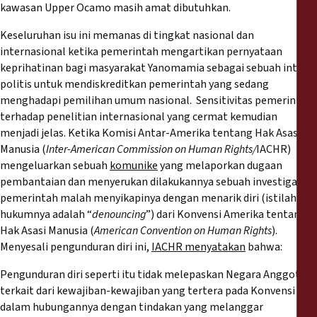
kawasan Upper Ocamo masih amat dibutuhkan.
Keseluruhan isu ini memanas di tingkat nasional dan
internasional ketika pemerintah mengartikan pernyataan
keprihatinan bagi masyarakat Yanomamia sebagai sebuah intrik
politis untuk mendiskreditkan pemerintah yang sedang
menghadapi pemilihan umum nasional. Sensitivitas pemerintah
terhadap penelitian internasional yang cermat kemudian
menjadi jelas. Ketika Komisi Antar-Amerika tentang Hak Asasi
Manusia (
Inter-American Commission on Human Rights/
IACHR)
mengeluarkan sebuah
komunike
yang melaporkan dugaan
pembantaian dan menyerukan dilakukannya sebuah investigasi,
pemerintah malah menyikapinya dengan menarik diri (istilah
hukumnya adalah “
denouncing
”) dari Konvensi Amerika tentang
Hak Asasi Manusia (
American Convention on Human Rights
).
Menyesali pengunduran diri ini,
IACHR menyatakan
bahwa:
Pengunduran diri seperti itu tidak melepaskan Negara Anggota
terkait dari kewajiban-kewajiban yang tertera pada Konvensi ini
dalam hubungannya dengan tindakan yang melanggar