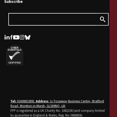
Subscribe
Tel:
01608652893.
Address
: 1c Fosseway Business Centre, Stratford
Road, Moreton-in-Marsh, GL569NQ, UK
.
FPP is registered as a UK Charity No. 1082158 (and company limited
by guarantee in England & Wales, Reg. No 3868836).