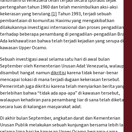
Yanomami di Venezuela telah terjadi secara sporadis sejak
pertengahan tahun 1960 dan telah menimbulkan aksi-aksi
kekerasan yang berulang.
[1]
Tahun 1993, terjadi sebuah
pembantaian di komunitas Haximu yang mengakibatkan
dilakukannya investigasi internasional dan proses pengadilan
terhadap beberapa penambang di pengadilan-pengadilan Brasil.
Ada kekhawatiran bahwa telah terjadi kejadian yang serupa di
kawasan Upper Ocamo.
Sebuah investigasi awal selama satu hari di awal bulan
September oleh Kementerian Urusan Adat Venezuela, walaupun
disambut hangat namun
dikritisi
karena tidak benar-benar
mencapai lokasi di mana terjadi dugaan kekerasan tersebut.
Pemerintah juga dikritisi karena telah menyiarkan berita yang
berlebihan bahwa “tidak ada apa-apa” di kawasan tersebut,
walaupun kehadiran para penambang liar di sana telah diketahui
secara luas di kalangan masyarakat adat.
Di akhir bulan September, angkatan darat dan Kementerian
Urusan Publik melakukan sebuah kunjungan bersama lebih lanjut
selama lima hari ke kawasan Upper Ocamo bersama-sama