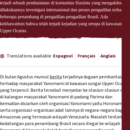
Rapports
terjadi sebuah pembantaian di komunitas Haximu yang mengakibatkan
dilakukannya investigasi internasional dan proses pengadilan terhadap
beberapa penambang di pengadilan-pengadilan Brasil. Ada
Communiqués de presse
kekhawatiran bahwa telah terjadi kejadian yang serupa di kawasan
Upper Ocamo.
Matériel de formation
Documents d'information
Translations available:
Espagnol
Français
Anglais
Procédures juridiques
Di bulan Agustus muncul
berita
terjadinya dugaan pembantaian
Déclarations
terhadap masyarakat Yanomami di kawasan sungai Upper Ocamo
yang terpencil. Berita tersebut menyebar ke stasiun-stasiun misi
di kalangan masyarakat Yanomami di padang Parima dan
Rapports annuels
kemudian disiarkan oleh organisasi Yanomami yaitu Horonami,
serta organisasi-organisasi adat lainnya di negara-negara bagian
Amazonas yang termasuk wilayah Venezuela. Masalah tentang
kedatangan para penambang Brasil secara illegal ke wilayah