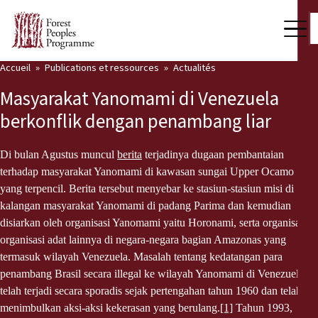
Accueil
Publications et ressources
Actualités
Notre travail
Masyarakat Yanomami di Venezuela
Voix des communautés
berkonflik dengan penambang liar
Partenaires et Pays
Di bulan Agustus muncul
berita
terjadinya dugaan pembantaian
terhadap masyarakat Yanomami di kawasan sungai Upper Ocamo
Dernières actualités
yang terpencil. Berita tersebut menyebar ke stasiun-stasiun misi di
kalangan masyarakat Yanomami di padang Parima dan kemudian
Back
Publications et ressources
disiarkan oleh organisasi Yanomami yaitu Horonami, serta organisasi-
organisasi adat lainnya di negara-negara bagian Amazonas yang
Publications et ressources
Qui nous sommes
termasuk wilayah Venezuela. Masalah tentang kedatangan para
Salle de presse
penambang Brasil secara illegal ke wilayah Yanomami di Venezuela
Actualités
telah terjadi secara sporadis sejak pertengahan tahun 1960 dan telah
Nous soutenir
menimbulkan aksi-aksi kekerasan yang berulang.
[1]
Tahun 1993,