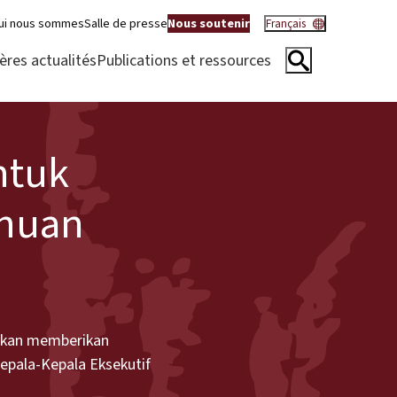
ui nous sommes
Salle de presse
Nous soutenir
Français
ères actualités
Publications et ressources
ntuk
ahuan
akan memberikan
epala-Kepala Eksekutif