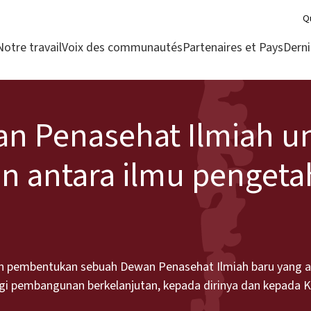
Q
Notre travail
Voix des communautés
Partenaires et Pays
Derni
n Penasehat Ilmiah u
 antara ilmu penget
n pembentukan sebuah Dewan Penasehat Ilmiah baru yang 
agi pembangunan berkelanjutan, kepada dirinya dan kepada K