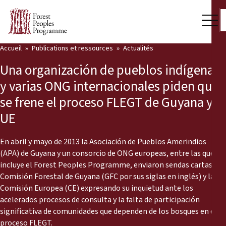
Accueil
Publications et ressources
Actualités
Notre travail
Una organización de pueblos indígenas
Voix des communautés
y varias ONG internacionales piden que
se frene el proceso FLEGT de Guyana y la
Partenaires et Pays
UE
Dernières actualités
En abril y mayo de 2013 la Asociación de Pueblos Amerindios
Back
Publications et ressources
(APA) de Guyana y un consorcio de ONG europeas, entre las que se
incluye el Forest Peoples Programme, enviaron sendas cartas a la
Publications et ressources
Qui nous sommes
Comisión Forestal de Guyana (GFC por sus siglas en inglés) y la
Comisión Europea (CE) expresando su inquietud ante los
Salle de presse
acelerados procesos de consulta y la falta de participación
Actualités
significativa de comunidades que dependen de los bosques en el
Nous soutenir
proceso FLEGT.