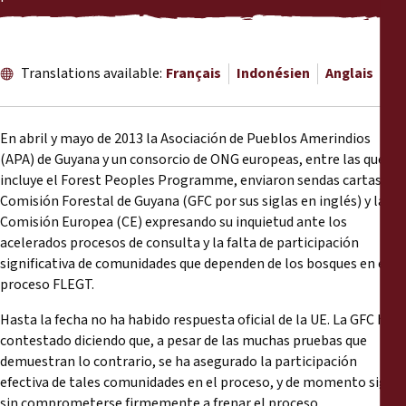
Rapports
Communiqués de presse
Translations available:
Français
Indonésien
Anglais
Matériel de formation
En abril y mayo de 2013 la Asociación de Pueblos Amerindios
Documents d'information
(APA) de Guyana y un consorcio de ONG europeas, entre las que se
incluye el Forest Peoples Programme, enviaron sendas cartas a la
Comisión Forestal de Guyana (GFC por sus siglas en inglés) y la
Procédures juridiques
Comisión Europea (CE) expresando su inquietud ante los
acelerados procesos de consulta y la falta de participación
Déclarations
significativa de comunidades que dependen de los bosques en el
proceso FLEGT.
Rapports annuels
Hasta la fecha no ha habido respuesta oficial de la UE. La GFC ha
contestado diciendo que, a pesar de las muchas pruebas que
demuestran lo contrario, se ha asegurado la participación
efectiva de tales comunidades en el proceso, y de momento sigue
sin comprometerse firmemente a frenar el proceso.